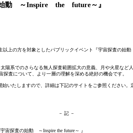
Inspire the future～』
の方を対象としたパブリックイベント『宇宙探査の始動 ～Inspi
、太陽系でのさらなる無人探査範囲拡大の意義、月や火星など
の宇宙探査について、より一層の理解を深める絶好の機会です。
始いたしますので、詳細は下記のサイトをご参照ください。定
－ 記 －
の始動 ～Inspire the future～ 』