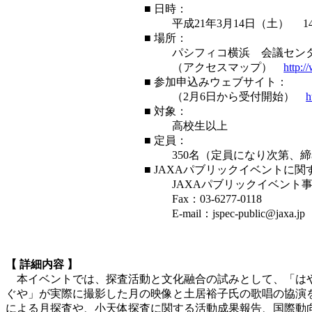
■ 日時：
平成21年3月14日（土） 1
■ 場所：
パシフィコ横浜 会議セン
（アクセスマップ）
http:/
■ 参加申込みウェブサイト：
（2月6日から受付開始）
h
■ 対象：
高校生以上
■ 定員：
350名（定員になり次第、
■ JAXAパブリックイベントに
JAXAパブリックイベント
Fax：03-6277-0118
E-mail：jspec-public@jaxa.jp
【 詳細内容 】
本イベントでは、探査活動と文化融合の試みとして、「はやぶさ
ぐや」が実際に撮影した月の映像と土居裕子氏の歌唱の協演を
による月探査や、小天体探査に関する活動成果報告、国際動