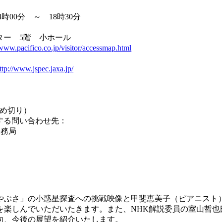
4時00分 ～ 18時30分
ター 5階 小ホール
/www.pacifico.co.jp/visitor/accessmap.html
ttp://www.jspec.jaxa.jp/
締め切り）
関する問い合わせ先：
事務局
」の小惑星探査への挑戦映像と甲斐恵美子（ピアニスト）氏とJa
楽しんでいただいたきます。また、NHK解説委員の室山哲也
向、今後の展望を紹介いたします。