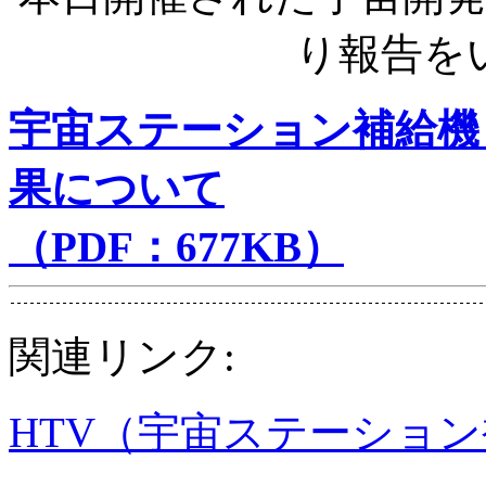
り報告を
宇宙ステーション補給機
果について
（PDF：677KB）
関連リンク:
HTV（宇宙ステーショ