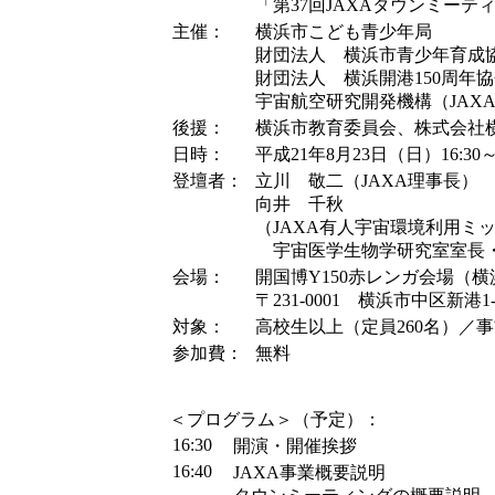
「第37回JAXAタウンミーティ
主催：
横浜市こども青少年局
財団法人 横浜市青少年育成
財団法人 横浜開港150周年
宇宙航空研究開発機構（JAX
後援：
横浜市教育委員会、株式会社
日時：
平成21年8月23日（日）16:30～1
登壇者：
立川 敬二（JAXA理事長）
向井 千秋
（JAXA有人宇宙環境利用ミ
宇宙医学生物学研究室室長
会場：
開国博Y150赤レンガ会場（
〒231-0001 横浜市中区新港1-1
対象：
高校生以上（定員260名）／
参加費：
無料
＜プログラム＞（予定）：
16:30
開演・開催挨拶
16:40
JAXA事業概要説明