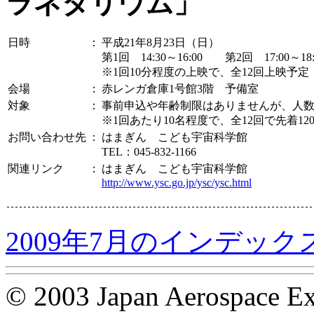
ラネタリウム」
日時
：
平成21年8月23日（日）
第1回 14:30～16:00 第2回 17:00～18:
※1回10分程度の上映で、全12回上映予定
会場
：
赤レンガ倉庫1号館3階 予備室
対象
：
事前申込や年齢制限はありませんが、人
※1回あたり10名程度で、全12回で先着1
お問い合わせ先
：
はまぎん こども宇宙科学館
TEL：045-832-1166
関連リンク
：
はまぎん こども宇宙科学館
http://www.ysc.go.jp/ysc/ysc.html
2009年7月のインデック
© 2003 Japan Aerospace Ex