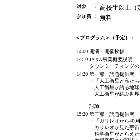
対象
：
高校生以上（定
参加費
：
無料
＜プログラム＞（予定）：
14:00
開演・開催挨拶
14:10
JAXA事業概要説明
タウンミーティングの
14:20
第一部 話題提供者 
・「人工衛星と私たち
人工衛星が語る地球
人工衛星が結ぶ世界
討論
15:20
第二部 話題提供者 
・「ガリレオから40
ガリレオが見た宇宙
科学衛星がとらえた