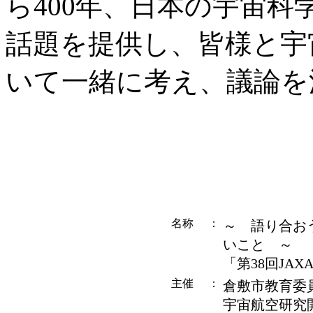
ら400年、日本の宇宙科
話題を提供し、皆様と宇
いて一緒に考え、議論を
名称
：
～ 語り合お
いこと ～
「第38回JAX
主催
：
倉敷市教育委
宇宙航空研究開