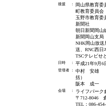
後援
：
岡山県教育委
町教育委員会
玉野市教育委
新聞社
朝日新聞岡山
新聞岡山支局
NHK岡山放送
送、RNC西日
TSCテレビせ
日時
：
平成21年9月6日
登壇者
：
中村 安雄 
括）
阪本 成一 
会場
：
ライフパーク
〒712-804
TEL：086-4