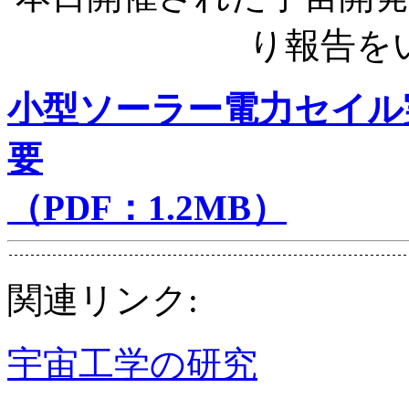
り報告を
小型ソーラー電力セイル実
要
（PDF：1.2MB）
関連リンク:
宇宙工学の研究