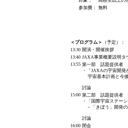
対象：
高校生以上の県
参加費：
無料
＜プログラム＞
（予定）：
13:30
開演・開催挨拶
13:40
JAXA事業概要説明
13:55
第一部 話題提供者 
・「JAXAの宇宙開
宇宙基本計画と今後の
討論
15:00
第二部 話題提供者 
・「国際宇宙ステーシ
－「きぼう」開発の
討論
16:00
閉会