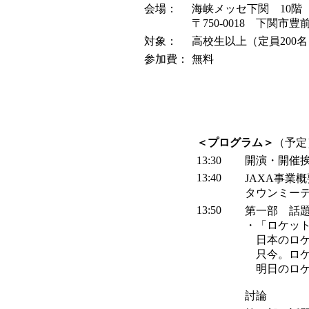
会場：
海峡メッセ下関 10階
〒750-0018 下関市豊
対象：
高校生以上（定員200
参加費：
無料
＜プログラム＞
（予定
13:30
開演・開催
13:40
JAXA事業
タウンミー
13:50
第一部 話
・「ロケッ
日本のロケ
只今。ロケ
明日のロケ
討論