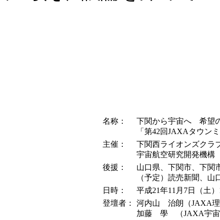
名称：
下関から宇宙へ 希望
「第42回JAXAタウンミ
主催：
下関西ライオンズクラ
宇宙航空研究開発機構（
後援：
山口県、下関市、下関
（予定）読売新聞、山口新
日時：
平成21年11月7日（土）13
登壇者：
河内山 治朗（JAXA
加藤 學 （JAXA宇