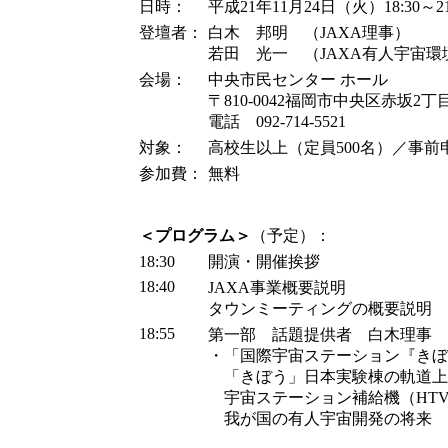
日時：
平成21年11月24日（火）18:30～21
登壇者：
白木 邦明 （JAXA理事）
若田 光一 （JAXA有人宇宙
会場：
中央市民センター ホール
〒810-0042福岡市中央区赤坂2丁目
電話 092-714-5521
対象：
高校生以上（定員500名）／事前
参加費：
無料
＜プログラム＞
（予定）：
18:30
開演・開催挨拶
18:40
JAXA事業概要説明
タウンミーティングの概要説明
18:55
第一部 話題提供者 白木理事
・「国際宇宙ステーション『きぼ
「きぼう」日本実験棟の軌道上
宇宙ステーション補給機（HT
我が国の有人宇宙開発の将来