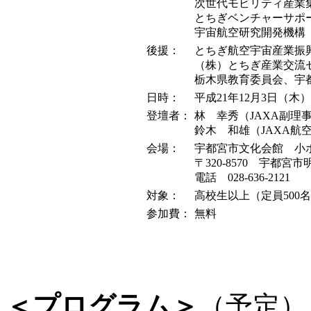
次世代モビリティ産業
とちぎベンチャーサポー
宇宙航空研究開発機構（
後援：
とちぎ航空宇宙産業振
（株）とちぎ産業交流
栃木県教育委員会、宇
日時：
平成21年12月3日（木） 1
登壇者：
林 幸秀（JAXA副理
鈴木 和雄（JAXA航
会場：
宇都宮市文化会館 小
〒320-8570 宇都宮市
電話 028-636-2121
対象：
高校生以上（定員500
参加費：
無料
＜プログラム＞
（予定）