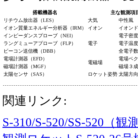
搭載機器名
主な観測項
リチウム放出器（LES）
大気
中性風
イオン質量エネルギー分析器（IRM）
イオン
イオン
インピーダンスプローブ（NEI）
電子密
ラングミューアプローブ（FLP）
電子
電子温
ビーコン送信機（DBB）
全電子
電場計測器（EFD）
電場ベ
電磁場
磁場計測器（MGF）
磁場３
太陽センサ（SAS）
ロケット姿勢
太陽方
関連リンク:
S-310/S-520/SS-52