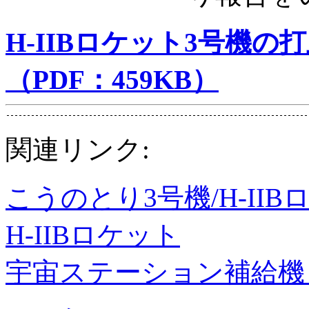
H-IIBロケット3号機
（PDF：459KB）
関連リンク:
こうのとり3号機/H-II
H-IIBロケット
宇宙ステーション補給機