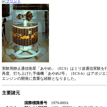
実験用静止通信衛星「あやめ」（ECS）はミリ波通信実験を
再度、打ち上げた予備機「あやめ2号」（ECS-b）はアポ
エンジンの開発に貴重な経験となりました。
主要諸元
国際標識番号
1979-009A