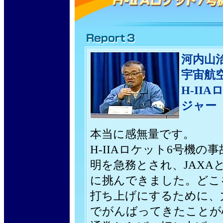
河内山
宇宙航
H-II
ジャー
本当に感無量です。
H-IIAロケット6号機
明を急務とされ、JAXA
に挑んできました。どこ
打ち上げにするために、
でがんばってきたことが