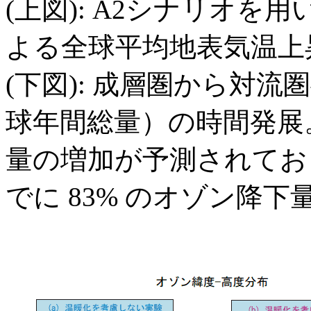
(上図): A2シナリオ
よる全球平均地表気温上
(下図): 成層圏から対
球年間総量）の時間発展
量の増加が予測されており
でに 83% のオゾン降