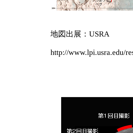
地図出展：USRA
http://www.lpi.usra.edu/