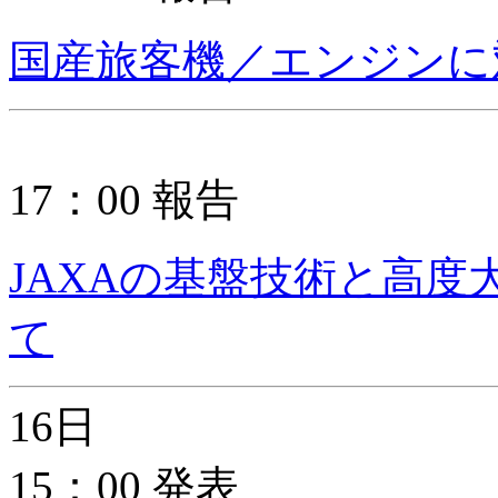
国産旅客機／エンジンに対
17：00 報告
JAXAの基盤技術と高
て
16日
15：00 発表