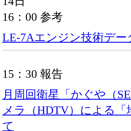
14日
16：00 参考
LE-7Aエンジン技術デ
15：30 報告
月周回衛星「かぐや（SE
メラ（HDTV）による
て