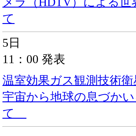
メラ（HDTV）による
て
5日
11：00 発表
温室効果ガス観測技術衛星
宇宙から地球の息づかい
て