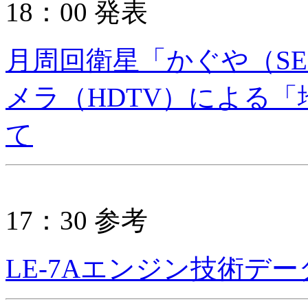
18：00 発表
月周回衛星「かぐや（SE
メラ（HDTV）による
て
17：30 参考
LE-7Aエンジン技術デ