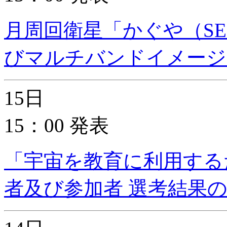
月周回衛星「かぐや（SE
びマルチバンドイメージ
15日
15：00 発表
「宇宙を教育に利用する
者及び参加者 選考結果