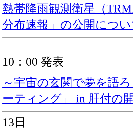
熱帯降雨観測衛星（TR
分布速報」の公開につい
10：00 発表
～宇宙の玄関で夢を語ろう
ーティング」 in 肝付
13日