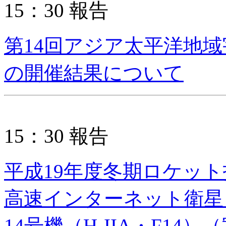
15：30 報告
第14回アジア太平洋地域宇
の開催結果について
15：30 報告
平成19年度冬期ロケッ
高速インターネット衛星（W
14号機（H-IIA・F14）