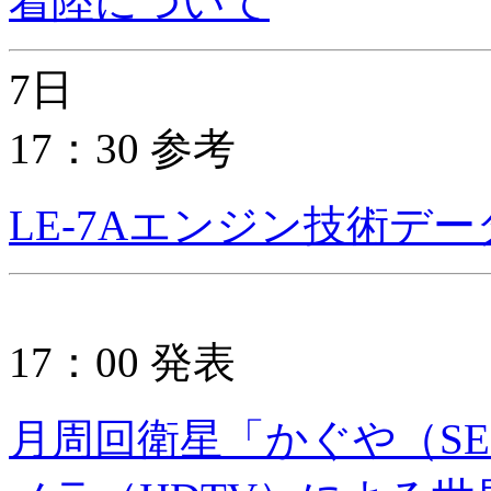
着陸について
7日
17：30 参考
LE-7Aエンジン技術デ
17：00 発表
月周回衛星「かぐや（SE