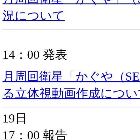
況について
14：00 発表
月周回衛星「かぐや（SE
る立体視動画作成につい
19日
17：00 報告