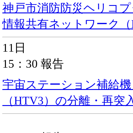
神戸市消防防災ヘリコプ
情報共有ネットワーク（D
11日
15：30 報告
宇宙ステーション補給機
（HTV3）の分離・再突