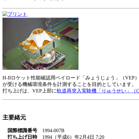
H-IIロケット性能確認用ペイロード「みょうじょう」（VEP）は
が受ける機械環境条件を計測することを目的としています。
打ち上げは、VEP上部に
軌道再突入実験機「りゅうせい」（O
主要緒元
国際標識番号
1994-007B
打ち上げ日時
1994（平成6）年2月4日 7:20