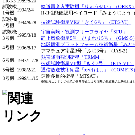
TR-I-3
1989/8/20
試験機
軌道再突入実験機「りゅうせい」（OREX
1994/2/4
1号機
H-II性能確認用ペイロード「みょうじょう（
試験機
技術試験衛星VI型「きく6号」（ETS-VI）
1994/8/28
2号機
試験機
宇宙実験・観測フリーフライヤ「SFU」
1995/3/18
3号機
静止気象衛星5号「ひまわり5号」（GMS-5
地球観測プラットフォーム技術衛星「みどり
4号機
1996/8/17
アマチュア衛星3号「ふじ3号」（JAS-2）
熱帯降雨観測衛星「TRMM」
6号機
1997/11/28
技術試験衛星VII型「きく7号」（ETS-VII）
5号機
1998/2/21
通信放送技術衛星「かけはし」（COMETS
運輸多目的衛星「MTSAT」
8号機
1999/11/15
※第1段エンジンの燃焼の異常停止により衛星の軌道投入に失敗しま