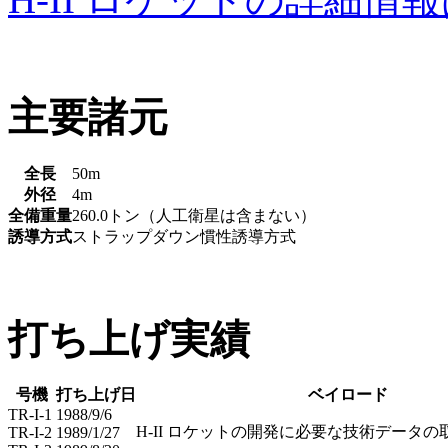
主要諸元
全長
50m
外径
4m
全備重量
260.0トン（人工衛星は含まない）
誘導方式
ストラップダウン慣性誘導方式
打ち上げ実績
号機
打ち上げ日
ベイロード
TR-I-1
1988/9/6
H-II ロケットの開発に必要な技術データの
TR-I-2
1989/1/27