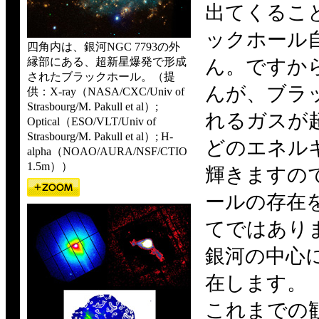
出てくるこ
ックホール
四角内は、銀河NGC 7793の外
縁部にある、超新星爆発で形成
ん。ですか
されたブラックホール。（提
んが、ブラ
供：X-ray（NASA/CXC/Univ of
Strasbourg/M. Pakull et al）;
れるガスが
Optical（ESO/VLT/Univ of
Strasbourg/M. Pakull et al）; H-
どのエネル
alpha（NOAO/AURA/NSF/CTIO
1.5m））
輝きますの
ールの存在
てではあり
銀河の中心
在します。
これまでの