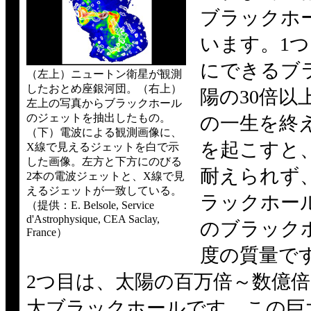
ブラックホ
います。1
にできるブ
（左上）ニュートン衛星が観測
したおとめ座銀河団。（右上）
陽の30倍以
左上の写真からブラックホール
のジェットを抽出したもの。
の一生を終
（下）電波による観測画像に、
を起こすと
X線で見えるジェットを白で示
した画像。左方と下方にのびる
耐えられず
2本の電波ジェットと、X線で見
えるジェットが一致している。
ラックホー
（提供：E. Belsole, Service
d'Astrophysique, CEA Saclay,
のブラック
France）
度の質量で
2つ目は、太陽の百万倍～数億
大ブラックホールです。この巨