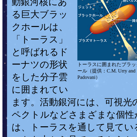
動銀河核にあ
る巨大ブラッ
クホールは、
「トーラス」
と呼ばれるド
ーナツの形状
トーラスに囲まれたブラッ
ール（提供：C.M. Urry and 
をした分子雲
Padovani）
に囲まれてい
ます。活動銀河には、可視光
ペクトルなどさまざまな個性
は、トーラスを通して見てい