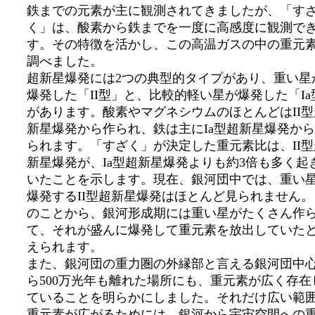
鉄までの元素が主に観測されてきましたが、「す
く」は、酸素から鉄までを一度に高感度に観測で
す。その特徴を活かし、この高温ガスの中の重元
調べました。
超新星爆発には2つの典型的タイプがあり、重い星
爆発した「II型」と、比較的軽い星が爆発した「Ia
があります。酸素やマグネシウムのほとんどはII型
新星爆発から作られ、鉄は主にIa型超新星爆発か
られます。「すざく」が決定した重元素比は、II型
新星爆発が、Ia型超新星爆発よりも約3倍も多く起
いたことを示します。現在、銀河団中では、重い
爆発するII型超新星爆発はほとんど見られません。
のことから、銀河形成期には重い星がたくさん作
て、それが盛んに爆発して重元素を放出していた
えられます。
また、銀河団の重力圏の外縁部と言える銀河団中
ら500万光年も離れた場所にも、重元素が広く存在
ていることを明らかにしました。それだけ広い範
重元素が広がるためには、銀河から宇宙空間への