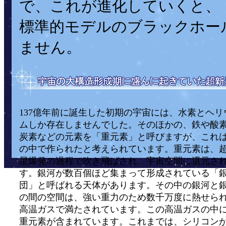
で、これが進化していくと、
標準的モデルのブラックホー
ません。
137億年前に誕生した初期の宇宙には、水素とヘリ
ムしか存在しませんでした。そのほかの、鉄や酸
炭素などの元素を「重元素」と呼びますが、これ
の中で作られたと考えられています。重元素は、
星爆発の過程で吹き飛ばされ、宇宙空間に還元さ
す。銀河が数百個ほど集まって形成されている「
団」と呼ばれる天体があります。その中の銀河と
の間の空間は、強い重力のため数千万度に熱せら
高温ガスで満たされています。この高温ガスの中
重元素が含まれています。これまでは、シリコン