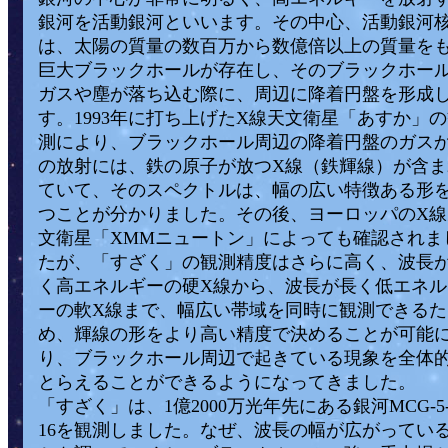
銀河を活動銀河といいます。その中心、活動銀河
は、太陽の質量の数百万から数億倍以上の質量を
巨大ブラックホールが存在し、そのブラックホー
ガスや塵が落ち込む際に、周辺に降着円盤を形成
す。1993年に打ち上げたX線天文衛星「あすか」
測により、ブラックホール周辺の降着円盤のガス
の放射には、鉄の原子が放つX線（鉄輝線）が含ま
ていて、そのスペクトルは、幅の広い特徴ある形
つことが分かりました。その後、ヨーロッパのX線
文衛星「XMMニュートン」によっても確認されま
たが、「すざく」の観測精度はさらに高く、波長
く高エネルギーの硬X線から、波長が長く低エネル
ーの軟X線まで、幅広い帯域を同時に観測できるた
め、輝線の形をより高い精度で決めることが可能
り、ブラックホール周辺で起きている現象を全体
とらえることができるようになってきました。
「すざく」は、1億2000万光年先にある銀河MCG-5-2
16を観測しました。なぜ、波長の幅が広がってい