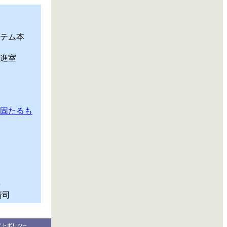
テム本
進室
固たるも
清司