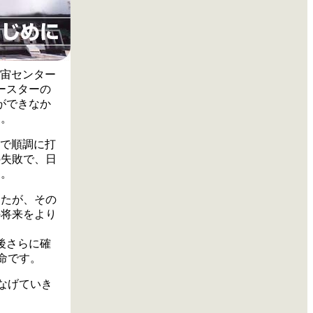
島宇宙センター
ースターの
ができなか
た。
機まで順調に打
の失敗で、日
た。
したが、その
の将来をより
後さらに確
命です。
なげていき