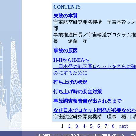
CONTENTS
失敗の本質
宇宙航空研究開発機構 宇宙基幹シス
部
事業推進部長／宇宙輸送プログラム推
長 遠藤 守
事故の原因
H-IIからH-IIAへ
―日本発の純国産ロケットをさらに確
のにするために
打ち上げの状況
打ち上げ時の安全対策
事故調査報告書が出されるまで
なぜ日本でロケット開発が必要なのか
宇宙航空研究開発機構 理事 樋口 
1
2
3
4
5
6
7
8
next