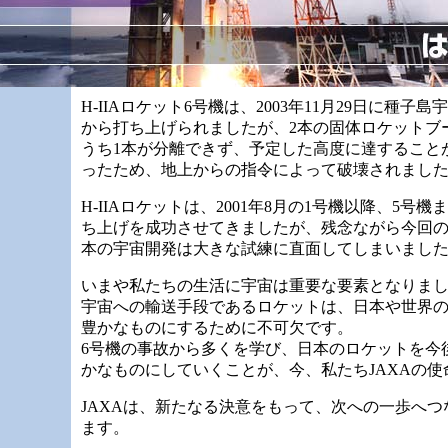
H-IIAロケット6号機は、2003年11月29日に種子
から打ち上げられましたが、2本の固体ロケットブ
うち1本が分離できず、予定した高度に達すること
ったため、地上からの指令によって破壊されまし
H-IIAロケットは、2001年8月の1号機以降、5号
ち上げを成功させてきましたが、残念ながら今回
本の宇宙開発は大きな試練に直面してしまいまし
いまや私たちの生活に宇宙は重要な要素となりま
宇宙への輸送手段であるロケットは、日本や世界
豊かなものにするために不可欠です。
6号機の事故から多くを学び、日本のロケットを今
かなものにしていくことが、今、私たちJAXAの使
JAXAは、新たなる決意をもって、次への一歩へつ
ます。