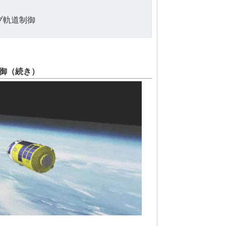
ブ軌道制御
御（続き）