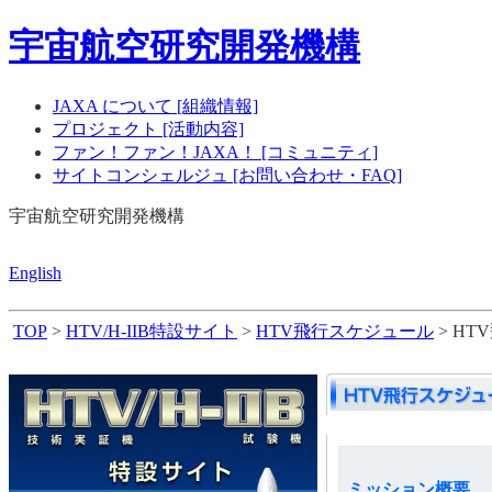
宇宙航空研究開発機構
JAXA について [組織情報]
プロジェクト [活動内容]
ファン！ファン！JAXA！ [コミュニティ]
サイトコンシェルジュ [お問い合わせ・FAQ]
宇宙航空研究開発機構
English
TOP
>
HTV/H-IIB特設サイト
>
HTV飛行スケジュール
> HT
ミッション概要