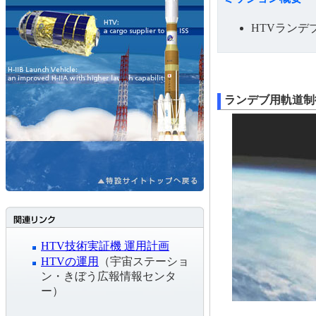
HTVランデ
ランデブ用軌道制
HTV技術実証機 運用計画
HTVの運用
（宇宙ステーショ
ン・きぼう広報情報センタ
ー）