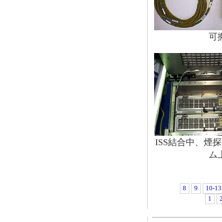
可
ISS結合中、煙探知
ム
8
9
10-13
1