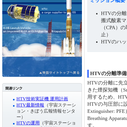
ミッション概要
HTVの分
搬式酸素マ
（CPA）
止）
HTVのハ
HTVの分離準備
HTVの分離に先
きた煙探知機（Smo
用するため、HT
HTV技術実証機 運用計画
HTVの与圧部に設置
HTV最新情報
（宇宙ステーシ
Extinguisher
ョン・きぼう広報情報センタ
ー）
Breathing Ap
HTVの運用
（宇宙ステーショ
す。