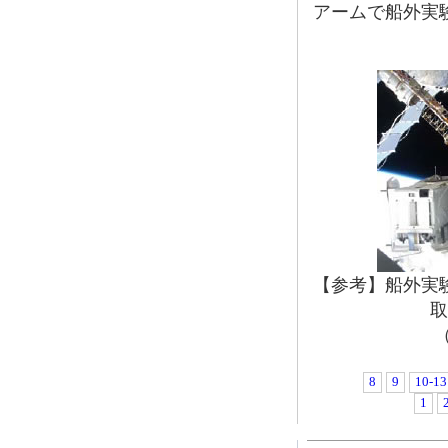
アームで船外実
【参考】船外実
取
（
8
9
10-13
1