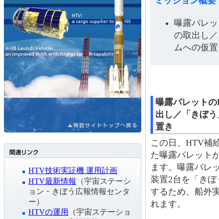
ミッション概要
曝露パレッ
の取出し／
ムへの仮置
曝露パレットの
出し／「きぼう
置き
この日、HTV補
た曝露パレットが
ます。曝露パレ
HTV技術実証機 運用計画
装置2台を「き
HTV最新情報
（宇宙ステーシ
するため、船外
ョン・きぼう広報情報センタ
ー）
れます。
HTVの運用
（宇宙ステーショ