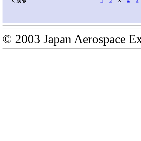
1
2
3
4
5
© 2003 Japan Aerospace Ex