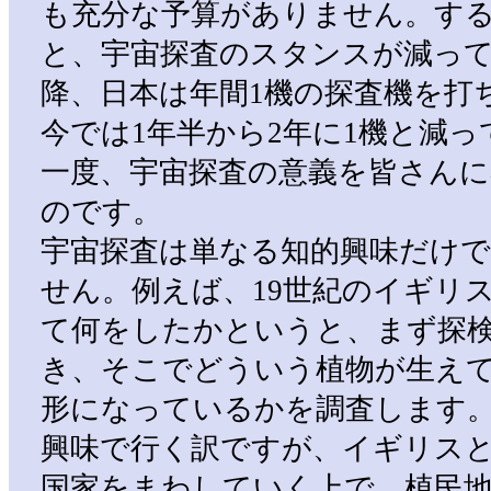
も充分な予算がありません。す
と、宇宙探査のスタンスが減って
降、日本は年間1機の探査機を打
今では1年半から2年に1機と減
一度、宇宙探査の意義を皆さん
のです。
宇宙探査は単なる知的興味だけ
せん。例えば、19世紀のイギリ
て何をしたかというと、まず探
き、そこでどういう植物が生え
形になっているかを調査します
興味で行く訳ですが、イギリス
国家をまわしていく上で、植民