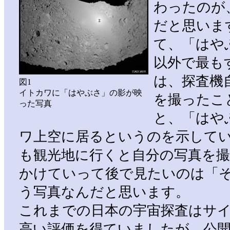
わったのが
だと思いま
て、「はや
以外で最も
は、探査機
図1
イトカワに「はやぶさ」の影が映
を撮ったこ
った写真
と、「はや
ワ上空に居るというのを示して
も観光地に行くと自分の写真を
かけていって後で見たいのは「
う写真なんだと思います。
これまでの日本の宇宙探査はサ
高い評価を得ていましたが、公