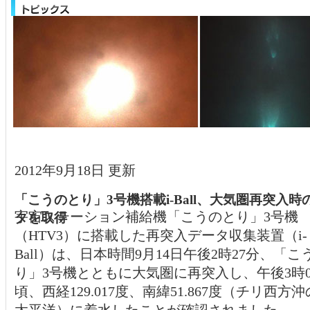
2012年9月18日 更新
「こうのとり」3号機搭載i-Ball、大気圏再突入時
宇宙ステーション補給機「こうのとり」3号機
タを取得
（HTV3）に搭載した再突入データ収集装置（i-
Ball）は、日本時間9月14日午後2時27分、「こ
り」3号機とともに大気圏に再突入し、午後3時0
頃、西経129.017度、南緯51.867度（チリ西方
太平洋）に着水したことが確認されました。