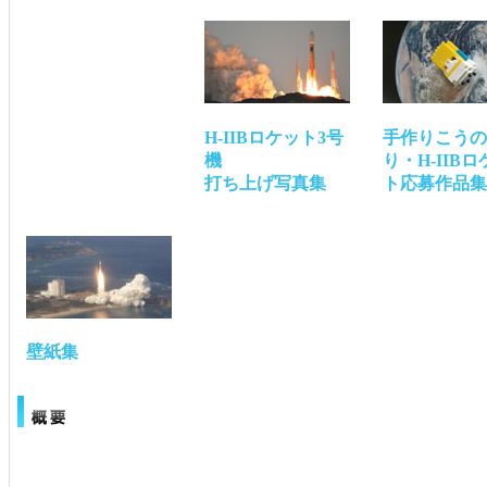
H-IIBロケット3号
手作りこうの
機
り・H-IIBロ
打ち上げ写真集
ト応募作品集
壁紙集