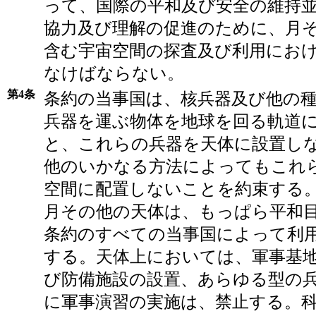
って、国際の平和及び安全の維持
協力及び理解の促進のために、月
含む宇宙空間の探査及び利用にお
なけばならない。
第4条
条約の当事国は、核兵器及び他の
兵器を運ぶ物体を地球を回る軌道
と、これらの兵器を天体に設置し
他のいかなる方法によってもこれ
空間に配置しないことを約束する
月その他の天体は、もっぱら平和
条約のすべての当事国によって利
する。天体上においては、軍事基
び防備施設の設置、あらゆる型の
に軍事演習の実施は、禁止する。