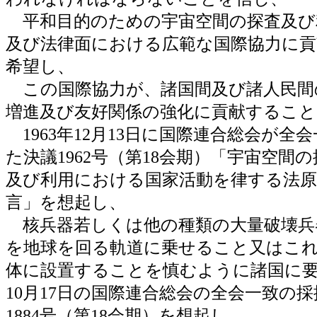
平和目的のための宇宙空間の探査及び
及び法律面における広範な国際協力に
希望し、
この国際協力が、諸国間及び諸人民間
増進及び友好関係の強化に貢献すること
1963年12月13日に国際連合総会が全
た決議1962号（第18会期）「宇宙空間
及び利用における国家活動を律する法
言」を想起し、
核兵器若しくは他の種類の大量破壊兵
を地球を回る軌道に乗せること又はこ
体に設置することを慎むように諸国に要請
10月17日の国際連合総会の全会一致の
1884号（第18会期）を想起し、