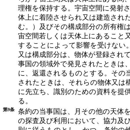
理権を保持する。宇宙空間に発射
体上に着陸させられ又は建造され
む。）及びその構成部分の所有権
宙空間若しくは天体上にあること
することによって影響を受けない
又は構成部分は、物体が登録され
事国の領域外で発見されたときは
に、返還されるものとする。その
されたときは、それらの物体又は
に先立ち、識別のための資料を提
る。
第9条
条約の当事国は、月その他の天体
の探査及び利用において、協力及