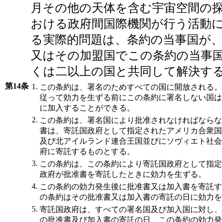
月その他の天体を含む宇宙空間の
おける政府間国際機関が行う活動
る実際的問題は、条約の当事国が
又はその加盟国でこの条約の当事
くは二以上の国と共同して解決す
第14条
1.
この条約は、署名のためすべての国に開放される。
従って効力を生ずる前にこの条約に署名しない国は
に加入することができる。
2.
この条約は、署名国により批准されなければならな
書は、寄託国政府として指定されたアメリカ合衆国
及び北アイルランド連合王国並びにソヴィエト社会
府に寄託するものとする。
3.
この条約は、この条約により寄託国政府として指定
政府が批准書を寄託したときに効力を生ずる。
4.
この条約の効力発生後に批准書又は加入書を寄託す
の条約はその批准書又は加入書の寄託の日に効力を
5.
寄託国政府は、すべての署名国及び加入国に対し、
の批准書及び加入書の寄託の日、この条約の効力発