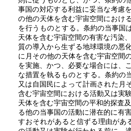
則に従うものとし、かつ、条約の
事国の対応する利益に妥当な考慮
の他の天体を含む宇宙空間におけ
を行うものとする。条約の当事国
天体を含む宇宙空間の有害な汚染
質の導入から生ずる地球環境の悪
に月その他の天体を含む宇宙空間
を実施、かつ、必要な場合には、
な措置を執るものとする。条約の
又は自国民によって計画された月
含む宇宙空間における活動又は実
天体を含む宇宙空間の平和的探査
る他の当事国の活動に潜在的に有
すおそれがあると信ずる理由があ