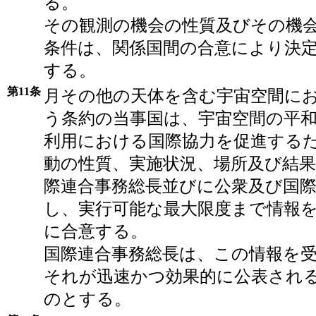
る。
その観測の機会の性質及びその機
条件は、関係国間の合意により決
する。
第11条
月その他の天体を含む宇宙空間に
う条約の当事国は、宇宙空間の平
利用における国際協力を促進する
動の性質、実施状況、場所及び結
際連合事務総長並びに公衆及び国
し、実行可能な最大限度まで情報
に合意する。
国際連合事務総長は、この情報を
それが迅速かつ効果的に公表され
のとする。