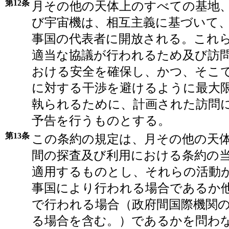
第12条
月その他の天体上のすべての基地
び宇宙機は、相互主義に基づいて
事国の代表者に開放される。これ
適当な協議が行われるため及び訪
おける安全を確保し、かつ、そこ
に対する干渉を避けるように最大
執られるために、計画された訪問
予告を行うものとする。
第13条
この条約の規定は、月その他の天
間の探査及び利用における条約の
適用するものとし、それらの活動
事国により行われる場合であるか
で行われる場合（政府間国際機関
る場合を含む。）であるかを問わ