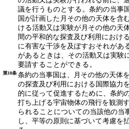
の活動又は実験が行われる前に、
議を行うものとする。条約の当事
国が計画した月その他の天体を含
ける活動又は実験が月その他の天
間の平和的な探査及び利用におけ
に有害な干渉を及ぼすおそれがあ
があるときは、その活動又は実験
要請することができる。
第10条
条約の当事国は、月その他の天体
の探査及び利用における国際協力
的に従って促進するために、条約
打ち上げる宇宙物体の飛行を観測
られることについての当該他の当
し、平等の原則に基づいて考慮を