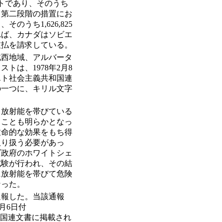
セントであり、そのうち
る。第二段階の措置にお
のうち1,626,825
れば、カナダはソビエ
の支払を請求している。
北西地域、アルバータ
は、1978年2月8
エト社会主義共和国連
の一つに、キリル文字
、放射能を帯びている
ることも明らかとなっ
致命的な効果をもち得
取り扱う必要があっ
ダ政府のホワイトシェ
試験が行われ、その結
に放射能を帯びて危険
なった。
通報した。当該通報
年3月6日付
236）国連文書に掲載され