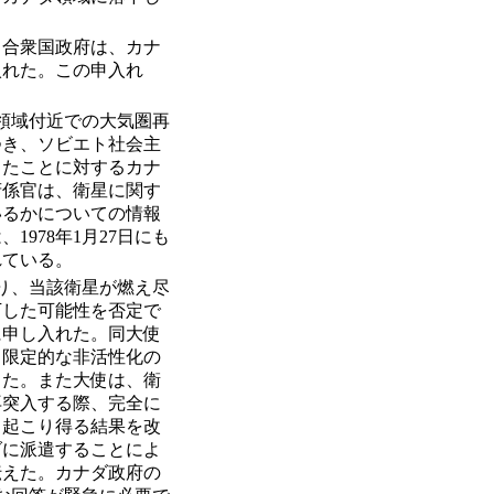
カ合衆国政府は、カナ
入れた。この申入れ
ダ領域付近での大気圏再
つき、ソビエト社会主
ったことに対するカナ
府係官は、衛星に関す
いるかについての情報
978年1月27日にも
れている。
あり、当該衛星が燃え尽
下した可能性を否定で
に申し入れた。同大使
、限定的な非活性化の
した。また大使は、衛
再突入する際、完全に
、起こり得る結果を改
ダに派遣することによ
伝えた。カナダ政府の