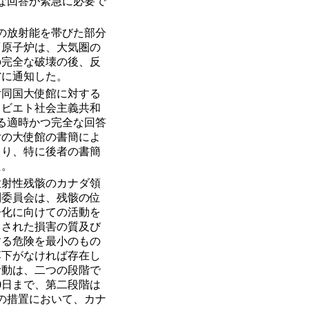
全な回答が緊急に必要で
炉の放射能を帯びた部分
「原子炉は、大気圏の
の完全な破壊の後、反
省に通知した。
日付同国大使館に対する
ソビエト社会主義共和
する適時かつ完全な回答
付の大使館の書簡によ
より、特に後者の書簡
た。
放射性残骸のカナダ領
制委員会は、残骸の位
浄化に向けての活動を
こされた損害の質及び
する危険を最小のもの
落下がなければ存在し
活動は、二つの段階で
20日まで、第二段階は
段階の措置において、カナ