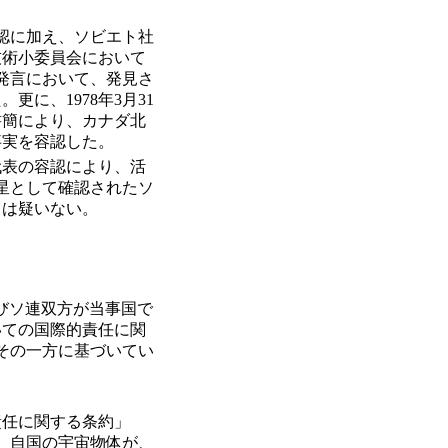
容認に加え、ソビエト社
技術小委員会において
る発言において、発見さ
に、1978年3月31
書簡により、カナダ北
事実を容認した。
代表の容認により、活
衛星として確認されたソ
とは疑いない。
びソ連双方が当事国で
いての国際的責任に関
その一方に基づいてい
責任に関する条約」
、自国の宇宙物体が、