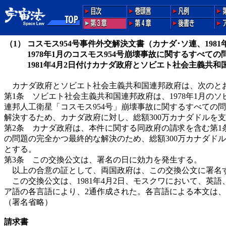
（1）
コスモス954号事件外交解決文書（カナダ･ソ連、1981
1978年1月のコスモス954号崩壊事故に関するすべて
1981年4月2日付けカナダ政府とソビエト社会主義共
カナダ政府とソビエト社会主義共和国連邦政府は、次のと
第1条 ソビエト社会主義共和国連邦政府は、1978年1月の
連邦人工衛星「コスモス954号」崩壊事故に関するすべての
解決するため、カナダ政府に対し、総額300万カナダドルを
第2条 カナダ政府は、本件に関する同政府の請求を含む第1
の問題の完全かつ最終的な解決のため、総額300万カナダド
とする。
第3条 この交換公文は、署名の日に効力を発生する。
以上の合意の証として、両国政府は、この交換公文に署名
この交換公文は、1981年4月2日、モスクワにおいて、英
ア語の各言語により、2通作成された。各言語による本文は
（署名省略）
請求書