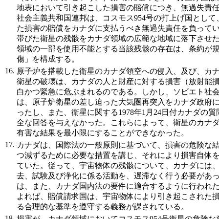
地表において引き起こした損害の賠償につき、無過失責
社会主義共和国連邦は、コスモス954号の打上げ国とし
た損害の賠償をカナダに支払うべき無過失責任を負って
帯びた衛星の残骸をカナダ領域の広範な地域に落下させ
領域の一部を使用不能とする当該残骸の存在は、条約が
傷」を構成する。
16.
原子炉を搭載した衛星のカナダ領空への侵入、及び、カ
衛星の破壊は、カナダの人と財産に対する損害（放射能
白かつ緊急に危ぶまれるのである。しかし、ソビエト社
は、原子炉衛星の差し迫った大気圏再突入をカナダ政府
ったし、また、衛星に関する1978年1月24日付カナダの
全な回答を与えなかった。これらによって、衛星のカナ
有害な結果を最小限にすることができなかった。
17.
カナダは、国際法の一般原則に基づいて、損害の危険な
つ減ずるために必要な措置を講じ、それにより損害自体
ていた。従って、宇宙物体の残骸について、カナダには
去、試験及び浄化に係る活動を、遅滞なく行う必要があ
は、また、カナダ国内法の要件に適合するように行われた
よれば、賠償請求国は、宇宙物体により引き起こされた
る合理的な基準を遵守する義務が課されている。
18.
損害が、カナダ領域においてコスモス954号衛星の危険