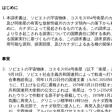
はじめに
1.
本請求書は、ソビエトの宇宙物体、コスモス954号衛星の
及び同衛星の有害な放射性破片のカナダ領内への落下から
めに、カナダによって提起されるものである。この請求は、
より引き起こされる損害についての国際責任に関する条約
る国家実行に基づくものである。この請求書は、請求原因
用可能な原則、損害賠償、及びカナダによるある種の留保
事実
2.
ソビエトの宇宙物体、コスモス954号衛星（以下「衛星」と
9月18日、ソビエト社会主義共和国連邦によって軌道へ
合事務総長は、同年11月22日付の国連文書（A/AC.105/IN
うに、打上げを公式に通報された。1978年3月21日付駐
共和国連邦大使館の公文によれば、衛星は、ウラン235
れたウランで作動する原子炉を搭載していた。1978年1月
気圏に再突入し、グリニッジ標準時11時53分、カナダ西
ロット島北部で、カナダ領空に侵入した。再突入及び崩
が、北西地域、アルバータ州及びサスカチュワン州を含