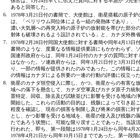
係官は、1月24日早くに伝えた質問に対する早急かつ完
あると回答した。
6.
1978年3月21日付の書簡で、大使館は、衛星搭載の原子
は、「ベリリウム同位体による一組の発熱体であり」、
濃い大気層への再突入時の原子炉の放射能を帯びた部分
射体も破壊されるよう設計されている」と、カナダ外務
7.
1978年2月28日付同国大使館に対する書簡や同年4月13
書簡のような、度重なる情報提供要請にもかかわらず、
国連邦政府からは、同年1月24日付のカナダの質問に対
はなかった。ソ連政府からは、同年3月21日付と3月31日
り、一部の情報が提供されたのみであった。この情報に
の情報はカナダによる所要の一連の行動の評価に役立っ
8.
衛星のカナダ領空侵入に際し、かつ、衛星からの有害な
域への落下を懸念して、カナダ空軍及びカナダ原子力統
置特定、回収、除去及び試験並びに影響を受ける地域の
開始した。これらの活動の目的は、残骸によって引き起
程度を確認し、現在の損害を制限し及び将来の損害に対
とし、かつ影響を受ける地域を、衛星の侵入及び残骸の
たであろう状態に、可能な限り戻すことであった。当該
行われた。即ち、第一段階は1978年1月24日から同年4月
1978年4月21日から同年10月15日までであった。第一