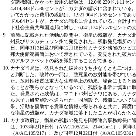
ダ諸機関にかかった費用の総額は、12,048,239ドル11
4,414,348ドル86セントが、カナダの請求に含まれてい
いてかかった費用の総額は、1,921,904ドル55セントであり、そ
ドル84セントが、カナダの請求に含まれている。合計す
ト社会主義共和国連邦に対し、6,041,174ドル70セント
9.
前節に記載された活動の期間中、衛星の残骸が、カナダ
州及びサスカチュワン州で発見された。残骸発見場所のリスト
日、同年3月3日及び同年12月18日付カナダ外務省のソビ
邦大使館宛書簡において示されている。発見された破片
のアルファベットの銘を識別することができる。
10.
カナダ当局は、発見された破片のうち少なくとも二つは
と判断した。破片の一部は、致死量の放射能を帯びてい
た。放射性物質は重大な生理学上の効果、場合によると
ることが明らかとなっているので、残骸を非常に慎重に
た。発見された残骸は、マニトバ州ピナワにある、カナ
ル原子力研究施設へ送られた。同施設で、残骸について
果、活動を援助する貴重な情報が得られると共に、高度
な衛星の残骸が、カナダ領域に落下したことが明らかと
11.
カナダ政府は、衛星の残骸の発見を国際連合事務総長に
は、1978年2月8日付（A/AC.105/214、214/Corr.1）、同
（A/AC.105/217）、及び同年12月22日付（A/AC.105/