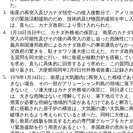
た。
3.
衛星の再突入及びカナダ領空への侵入後数分で、アメリ
ダの緊急活動援助のため、技術的及び物質的援助を申し
は、直ちに、カナダ政府により受け入れられた。
4.
1月24日当日中に、カナダ外務省の係官は、衛星のカナ
突入の可能性及びその後の再突入の差し迫った危険性に
義共和国連邦政府によるカナダ政府への事前通告がなか
ダ政府の驚きを、駐オタワソ連大使に伝えた。カナダ政
る質問を同大使に行い、特に衛星が核動力炉を搭載して
を求め、直ちに具体的に回答するよう求めた。この質問は、1
繰り返され、大使館宛同年2月8日付外務省覚書に記録さ
5.
1978年1月24日に、衛星は大気圏内に再突入した模様で
きない場合、その一部がアリューシャン列島の領域に落
きないと、ソ連大使はカナダ外務省の係官に、同日遅く
は、大きな危険はないと理解しており、落下地点でさえ
措置が必要な些細な地域的汚染があるだけであると断言
星に搭載された原子炉の構造は、大気圏の濃い大気層に
破壊されるよう考えられていると述べた。同時に大使は
善し衛星の残骸を除去するための専門家グループをカナ
り緊急援助を行う用意があるという、本国政府の意向を