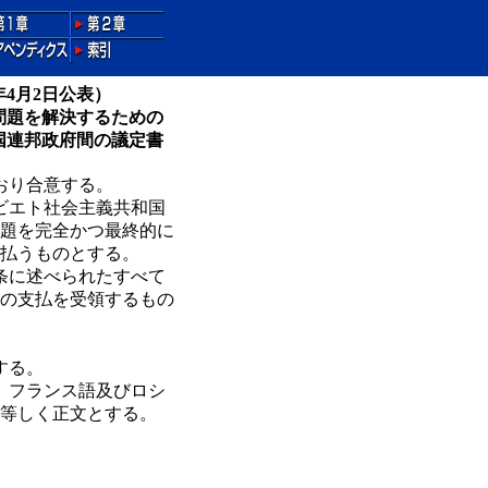
年4月2日公表）
の問題を解決するための
和国連邦政府間の議定書
おり合意する。
ソビエト社会主義共和国
問題を完全かつ最終的に
支払うものとする。
条に述べられたすべて
ルの支払を受領するもの
する。
語、フランス語及びロシ
、等しく正文とする。