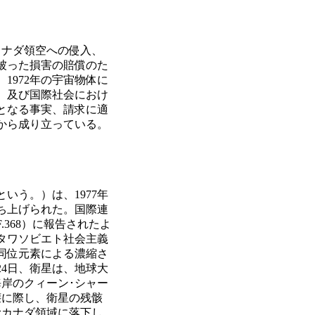
カナダ領空への侵入、
被った損害の賠償のた
1972年の宇宙物体に
、及び国際社会におけ
となる事実、請求に適
から成り立っている。
いう。）は、1977年
打ち上げられた。国際連
F.368）に報告されたよ
オタワソビエト社会主義
の同位元素による濃縮さ
24日、衛星は、地球大
海岸のクィーン･シャー
壊に際し、衛星の残骸
むカナダ領域に落下し