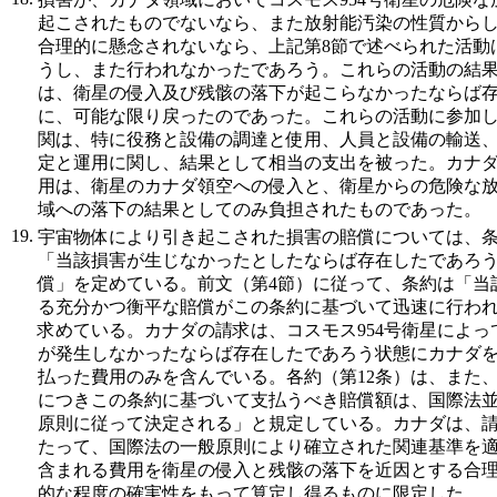
起こされたものでないなら、また放射能汚染の性質から
合理的に懸念されないなら、上記第8節で述べられた活動
うし、また行われなかったであろう。これらの活動の結
は、衛星の侵入及び残骸の落下が起こらなかったならば
に、可能な限り戻ったのであった。これらの活動に参加
関は、特に役務と設備の調達と使用、人員と設備の輸送
定と運用に関し、結果として相当の支出を被った。カナ
用は、衛星のカナダ領空への侵入と、衛星からの危険な
域への落下の結果としてのみ負担されたものであった。
19.
宇宙物体により引き起こされた損害の賠償については、条
「当該損害が生じなかったとしたならば存在したであろ
償」を定めている。前文（第4節）に従って、条約は「当
る充分かつ衡平な賠償がこの条約に基づいて迅速に行わ
求めている。カナダの請求は、コスモス954号衛星によ
が発生しなかったならば存在したであろう状態にカナダ
払った費用のみを含んでいる。各約（第12条）は、また
につきこの条約に基づいて支払うべき賠償額は、国際法
原則に従って決定される」と規定している。カナダは、
たって、国際法の一般原則により確立された関連基準を
含まれる費用を衛星の侵入と残骸の落下を近因とする合
的な程度の確実性をもって算定し得るものに限定した。