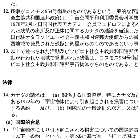
た。
12.
残骸がコスモス954号衛星のものであるという一般的な
会主義共和国連邦政府は、宇宙空間平和利用委員会科学
1978年2月14日同国代表アカデミー会員フェドロフによ
れた残骸の出所及び正体に関するカナダの結論を確認した。更
日付駐オタワソビエト社会主義共和国連邦大使館からの
西地域で発見された残骸は衛星からのものであるという
13.
以上で述べられた活動及びソビエト社会主義共和国連邦
動が行われた地域で発見された残骸は、コスモス954号
ビエト社会主義共和国連邦宇宙物体からのものであるこ
法律
14.
カナダの請求は、（a）関係する国際協定、特にカナダ及
ある1972年の「宇宙物体により引き起こされる損害につ
する条約」、及び、（b）国際法の一般原則の双方、又は
る。
（a）国際的合意
15.
「宇宙物体により引き起こされる損害についての国際的
（以下「条約」という。）第2条に基づき、「打上げ国は