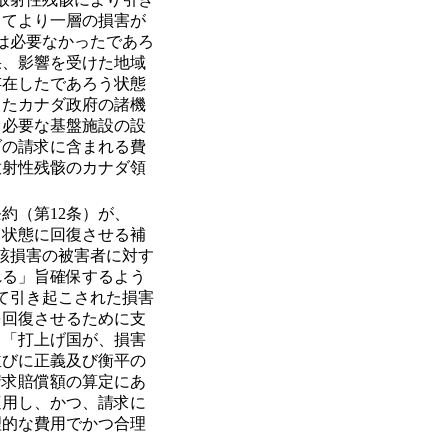
してより一層の損害が
は必要なかったであろ
果、影響を受けた地域
存在したであろう状態
したカナダ政府の諸機
、必要な基盤施設の設
ダの請求に含まれる費
放射性残骸のカナダ領
約（第12条）が、
う状態に回復させる補
該損害の被害者に対す
れる」旨確保するよう
って引き起こされた損害
を回復させるために支
、「打上げ国が、損害
並びに正義及び衡平の
請求賠償額の算定にあ
適用し、かつ、請求に
理的な費用でかつ合理