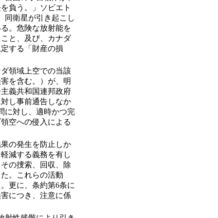
任を負う。」ソビエト
て、同衛星が引き起こし
いる。危険な放射能を
たこと、及び、カナダ
規定する「財産の損
ナダ領域上空での当該
損害を含む。）が、明
会主義共和国連邦政府
に対し事前通告しなか
質問に対し、適時かつ完
ダ領空への侵入による
結果の発生を防止しか
を軽減する義務を有し
、その捜索、回収、除
った。これらの活動
。更に、条約第6条に
損害につき、注意に係
な放射性残骸により引き