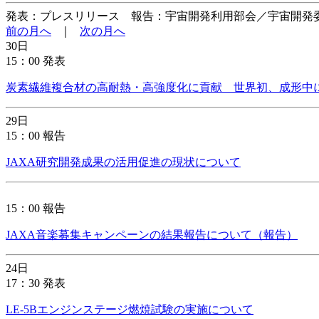
発表：プレスリリース 報告：宇宙開発利用部会／宇宙開発
前の月へ
｜
次の月へ
30日
15：00 発表
炭素繊維複合材の高耐熱・高強度化に貢献 世界初、成形中
29日
15：00 報告
JAXA研究開発成果の活用促進の現状について
15：00 報告
JAXA音楽募集キャンペーンの結果報告について（報告）
24日
17：30 発表
LE-5Bエンジンステージ燃焼試験の実施について