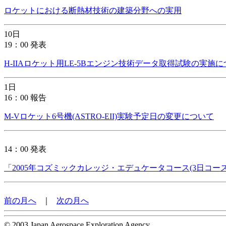
ロケットにおける断熱材技術の建築分野への実用
10日
19：00 発表
H-IIAロケット用LE-5Bエンジン技術データ取得試験の実施
1日
16：00 報告
M-Vロケット6号機(ASTRO-EII)実験予定日の変更について
14：00 発表
「2005年コズミックカレッジ・エデュケータコース(3日コー
前の月へ
｜
次の月へ
© 2003 Japan Aerospace Exploration Agency