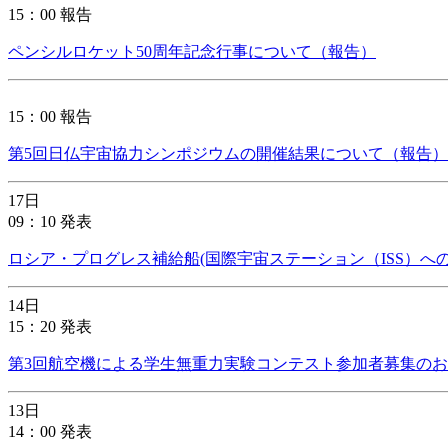
15：00 報告
ペンシルロケット50周年記念行事について（報告）
15：00 報告
第5回日仏宇宙協力シンポジウムの開催結果について（報告）
17日
09：10 発表
ロシア・プログレス補給船(国際宇宙ステーション（ISS）への
14日
15：20 発表
第3回航空機による学生無重力実験コンテスト参加者募集の
13日
14：00 発表