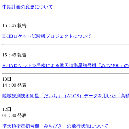
中期計画の変更について
15：45 報告
H-IIBロケット試験機プロジェクトについて
15：45 報告
H-IIAロケット18号機による準天頂衛星初号機「みちびき
13日
14：00 発表
陸域観測技術衛星「だいち」（ALOS）データを用いた「高
12日
01：30 発表
準天頂衛星初号機「みちびき」の飛行状況について