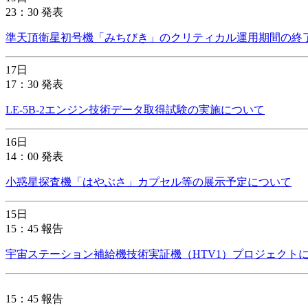
23：30 発表
準天頂衛星初号機「みちびき」のクリティカル運用期間の終
17日
17：30 発表
LE-5B-2エンジン技術データ取得試験の実施について
16日
14：00 発表
小惑星探査機「はやぶさ」カプセル等の展示予定について
15日
15：45 報告
宇宙ステーション補給機技術実証機（HTV1）プロジェクト
15：45 報告