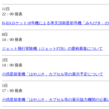
11日
22：00 発表
H-IIAロケット18号機による準天頂衛星初号機「みちびき」
8日
14：00 発表
ジェット飛行実験機（ジェットFTB）の愛称募集について
2日
14：00 発表
小惑星探査機「はやぶさ」カプセル等の展示予定について
1日
17：00 発表
小惑星探査機「はやぶさ」カプセル等の展示協力機関の公募