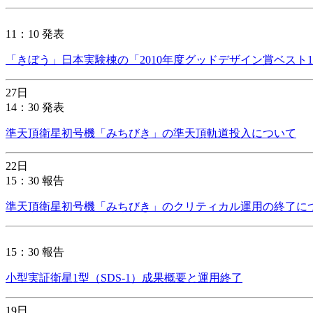
11：10 発表
「きぼう」日本実験棟の「2010年度グッドデザイン賞ベスト
27日
14：30 発表
準天頂衛星初号機「みちびき」の準天頂軌道投入について
22日
15：30 報告
準天頂衛星初号機「みちびき」のクリティカル運用の終了に
15：30 報告
小型実証衛星1型（SDS-1）成果概要と運用終了
19日