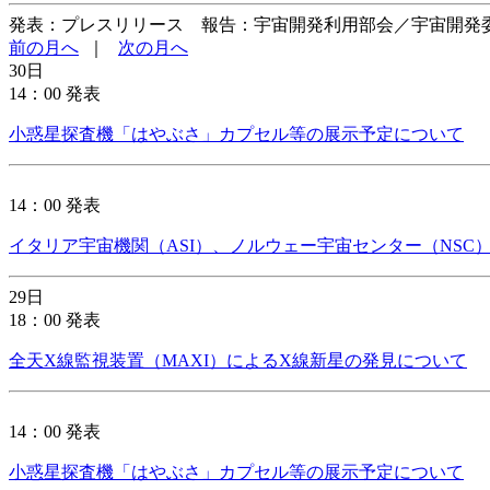
発表：プレスリリース 報告：宇宙開発利用部会／宇宙開発
前の月へ
｜
次の月へ
30日
14：00 発表
小惑星探査機「はやぶさ」カプセル等の展示予定について
14：00 発表
イタリア宇宙機関（ASI）、ノルウェー宇宙センター（NSC
29日
18：00 発表
全天X線監視装置（MAXI）によるX線新星の発見について
14：00 発表
小惑星探査機「はやぶさ」カプセル等の展示予定について