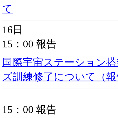
て
16日
15：00 報告
国際宇宙ステーション搭
ズ訓練修了について（報
15：00 報告