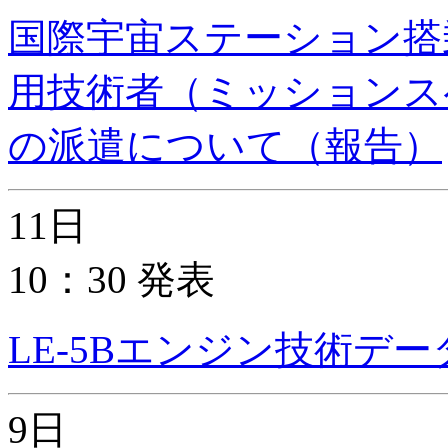
国際宇宙ステーション搭
用技術者（ミッションス
の派遣について（報告）
11日
10：30 発表
LE-5Bエンジン技術デ
9日