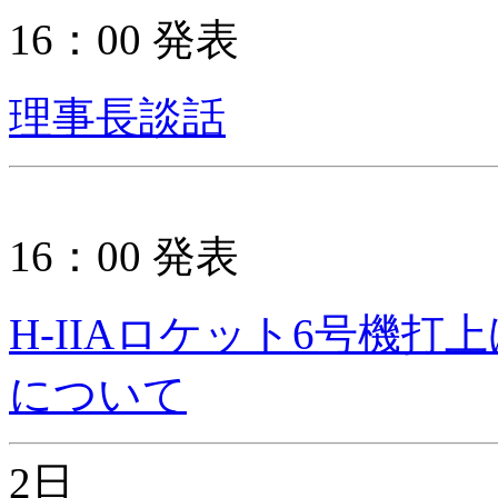
16：00 発表
理事長談話
16：00 発表
H-IIAロケット6号機
について
2日