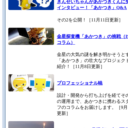
きんせいちゃんがあかつきくんに
インタビュー！「あかつき」Q&A
その2を公開！［11月11日更新］
金星探査機「あかつき」の挑戦（IS
コラム）
金星の大気の謎を解き明かそうと
「あかつき」の壮大なプロジェク
紹介！［11月8日更新］
プロフェッショナル暁
設計・開発から打ち上げを経てそ
の運用まで、あかつきに携わるス
フのコラムをお届けします。［9月
更新］