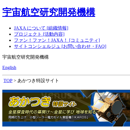
宇宙航空研究開発機構
JAXA について [組織情報]
プロジェクト [活動内容]
ファン！ファン！JAXA！ [コミュニティ]
サイトコンシェルジュ [お問い合わせ・FAQ]
宇宙航空研究開発機構
English
TOP
> あかつき特設サイト