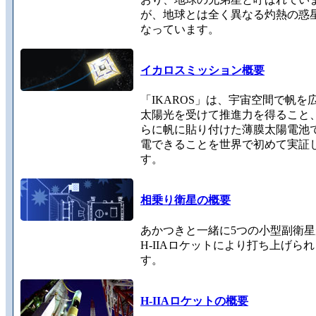
が、地球とは全く異なる灼熱の惑
なっています。
イカロスミッション概要
「IKAROS」は、宇宙空間で帆を
太陽光を受けて推進力を得ること
らに帆に貼り付けた薄膜太陽電池
電できることを世界で初めて実証
す。
相乗り衛星の概要
あかつきと一緒に5つの小型副衛星
H-IIAロケットにより打ち上げら
す。
H-IIAロケットの概要