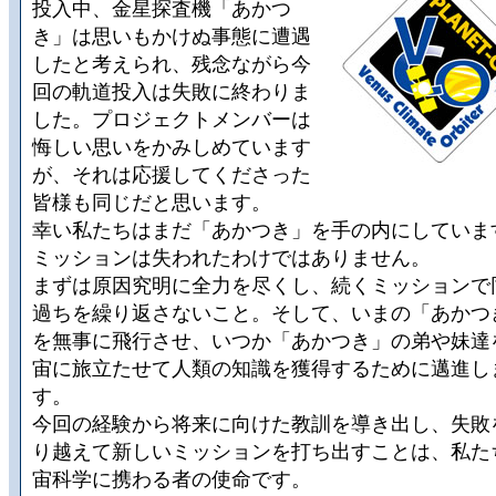
投入中、金星探査機「あかつ
き」は思いもかけぬ事態に遭遇
したと考えられ、残念ながら今
回の軌道投入は失敗に終わりま
した。プロジェクトメンバーは
悔しい思いをかみしめています
が、それは応援してくださった
皆様も同じだと思います。
幸い私たちはまだ「あかつき」を手の内にしていま
ミッションは失われたわけではありません。
まずは原因究明に全力を尽くし、続くミッションで
過ちを繰り返さないこと。そして、いまの「あかつ
を無事に飛行させ、いつか「あかつき」の弟や妹達
宙に旅立たせて人類の知識を獲得するために邁進し
す。
今回の経験から将来に向けた教訓を導き出し、失敗
り越えて新しいミッションを打ち出すことは、私た
宙科学に携わる者の使命です。