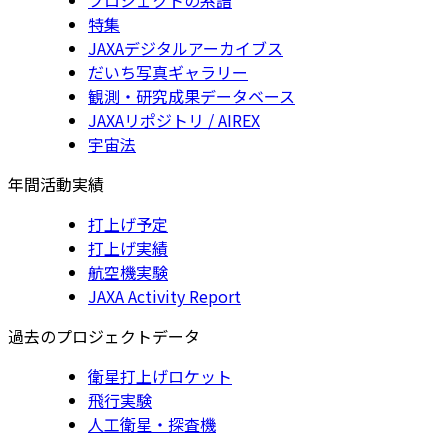
特集
JAXAデジタルアーカイブス
だいち写真ギャラリー
観測・研究成果データベース
JAXAリポジトリ / AIREX
宇宙法
年間活動実績
打上げ予定
打上げ実績
航空機実験
JAXA Activity Report
過去のプロジェクトデータ
衛星打上げロケット
飛行実験
人工衛星・探査機