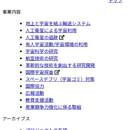
事業内容
地上と宇宙を結ぶ輸送システム
人工衛星による宇宙利用
人工衛星の追跡
有人宇宙活動/宇宙環境の利用
宇宙科学の研究
航空技術の研究
革新的な技術を創出する研究開発
国際宇宙探査
スペースデブリ（宇宙ゴミ）対策
国際協力
広報活動
教育支援活動
産業競争力強化に係る取組
アーカイブス
プロジェクトの系譜