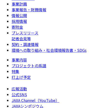
事業計画
事業報告・財務情報
情報公開
採用情報
寄附金
プレスリリース
記者会見等
契約・調達情報
環境への取り組み・社会環境報告書・SDGs
事業内容
プロジェクトの系譜
特集
打上げ予定
広報活動
公式SNS
JAXA Channel（YouTube）
JAXAシンポジウム