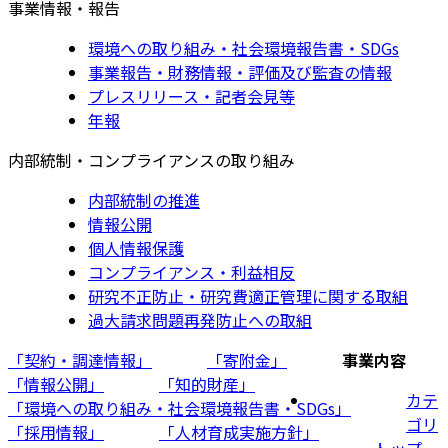
事業情報・報告
環境への取り組み・社会環境報告書・SDGs
事業報告・財務情報・評価及び監査の情報
プレスリリース・記者会見等
年報
内部統制・コンプライアンスの取り組み
内部統制の推進
情報公開
個人情報保護
コンプライアンス・利益相反
研究不正防止・研究費適正管理に関する取組
過大請求問題再発防止への取組
「契約・調達情報」
「寄附金」
事業内容
「情報公開」
「知的財産」
カテ
「環境への取り組み・社会環境報告書・SDGs」
ゴリ
「採用情報」
「人材育成実施方針」
トップ