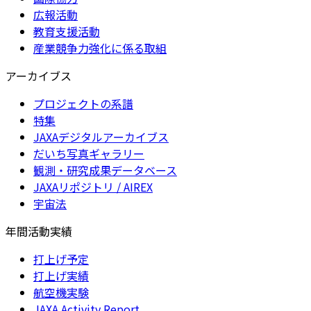
広報活動
教育支援活動
産業競争力強化に係る取組
アーカイブス
プロジェクトの系譜
特集
JAXAデジタルアーカイブス
だいち写真ギャラリー
観測・研究成果データベース
JAXAリポジトリ / AIREX
宇宙法
年間活動実績
打上げ予定
打上げ実績
航空機実験
JAXA Activity Report