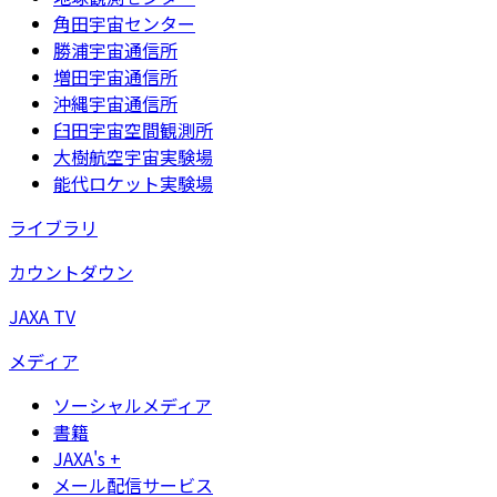
角田宇宙センター
勝浦宇宙通信所
増田宇宙通信所
沖縄宇宙通信所
臼田宇宙空間観測所
大樹航空宇宙実験場
能代ロケット実験場
ライブラリ
カウントダウン
JAXA TV
メディア
ソーシャルメディア
書籍
JAXA's +
メール配信サービス