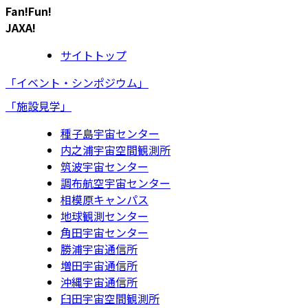
Fan!Fun!
JAXA!
サイトトップ
「イベント・シンポジウム」
「施設見学」
種子島宇宙センター
内之浦宇宙空間観測所
筑波宇宙センター
調布航空宇宙センター
相模原キャンパス
地球観測センター
角田宇宙センター
勝浦宇宙通信所
増田宇宙通信所
沖縄宇宙通信所
臼田宇宙空間観測所