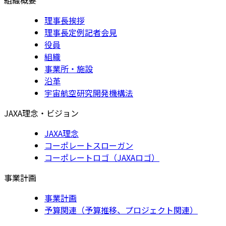
理事長挨拶
理事長定例記者会見
役員
組織
事業所・施設
沿革
宇宙航空研究開発機構法
JAXA理念・ビジョン
JAXA理念
コーポレートスローガン
コーポレートロゴ（JAXAロゴ）
事業計画
事業計画
予算関連（予算推移、プロジェクト関連）