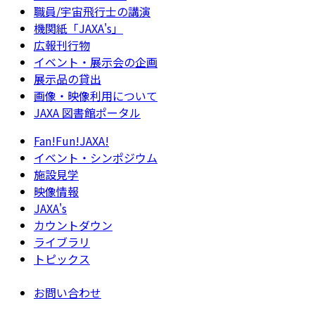
職員/宇宙飛行士の講演
機関紙「JAXA's」
広報刊行物
イベント・展示会の企画
展示品の貸出
画像・映像利用について
JAXA 図書館ポータル
Fan!Fun!JAXA!
イベント・シンポジウム
施設見学
映像情報
JAXA's
カウントダウン
ライブラリ
トピックス
お問い合わせ