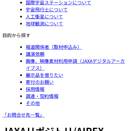
国際宇宙ステーションについて
宇宙飛行士について
人工衛星について
地球観測について
目的から探す
報道関係者（取材申込み）
講演依頼
画像、映像素材利用申請（JAXAデジタルアーカ
イブス）
展示品を借りたい
寄付のお願い
採用情報
調達・契約情報
その他
「お問合せ先一覧」