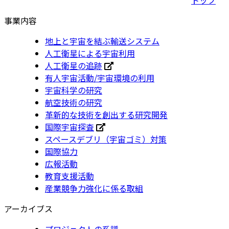
事業内容
地上と宇宙を結ぶ輸送システム
人工衛星による宇宙利用
人工衛星の追跡
有人宇宙活動/宇宙環境の利用
宇宙科学の研究
航空技術の研究
革新的な技術を創出する研究開発
国際宇宙探査
スペースデブリ（宇宙ゴミ）対策
国際協力
広報活動
教育支援活動
産業競争力強化に係る取組
アーカイブス
プロジェクトの系譜