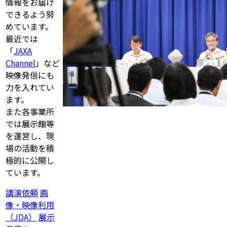
情報をお届け
できるよう努
めています。
最近では
「
JAXA
Channel
」など
映像発信にも
力を入れてい
ます。
また各事業所
では展示館等
を運営し、現
場の活動を積
極的に公開し
ています。
講演依頼
画
像・映像利用
（JDA）
展示