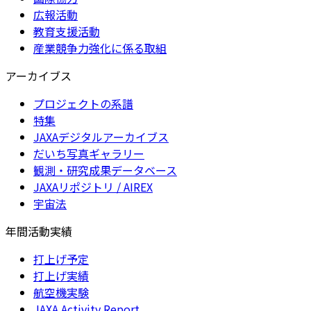
広報活動
教育支援活動
産業競争力強化に係る取組
アーカイブス
プロジェクトの系譜
特集
JAXAデジタルアーカイブス
だいち写真ギャラリー
観測・研究成果データベース
JAXAリポジトリ / AIREX
宇宙法
年間活動実績
打上げ予定
打上げ実績
航空機実験
JAXA Activity Report