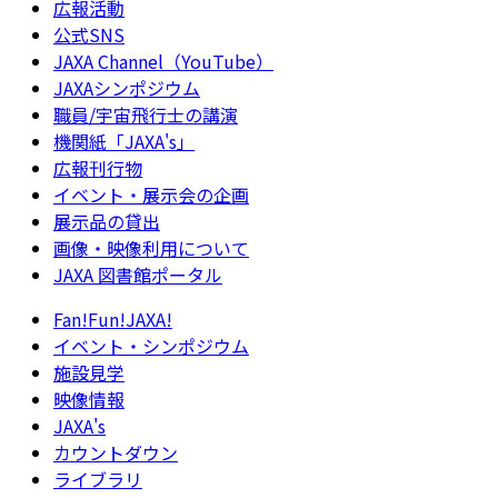
広報活動
公式SNS
JAXA Channel（YouTube）
JAXAシンポジウム
職員/宇宙飛行士の講演
機関紙「JAXA's」
広報刊行物
イベント・展示会の企画
展示品の貸出
画像・映像利用について
JAXA 図書館ポータル
Fan!Fun!JAXA!
イベント・シンポジウム
施設見学
映像情報
JAXA's
カウントダウン
ライブラリ