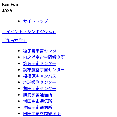
Fan!Fun!
JAXA!
サイトトップ
「イベント・シンポジウム」
「施設見学」
種子島宇宙センター
内之浦宇宙空間観測所
筑波宇宙センター
調布航空宇宙センター
相模原キャンパス
地球観測センター
角田宇宙センター
勝浦宇宙通信所
増田宇宙通信所
沖縄宇宙通信所
臼田宇宙空間観測所