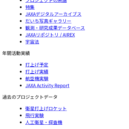
特集
JAXAデジタルアーカイブス
だいち写真ギャラリー
観測・研究成果データベース
JAXAリポジトリ / AIREX
宇宙法
年間活動実績
打上げ予定
打上げ実績
航空機実験
JAXA Activity Report
過去のプロジェクトデータ
衛星打上げロケット
飛行実験
人工衛星・探査機