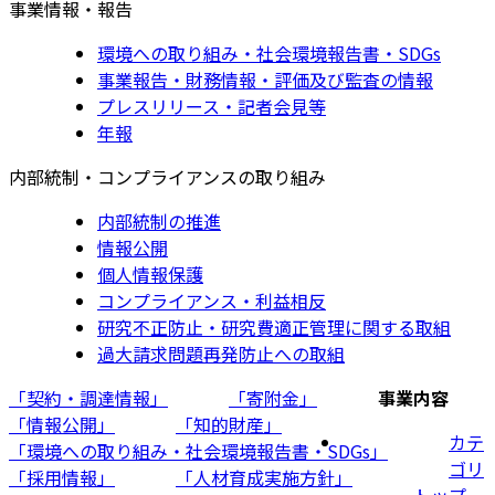
事業情報・報告
環境への取り組み・社会環境報告書・SDGs
事業報告・財務情報・評価及び監査の情報
プレスリリース・記者会見等
年報
内部統制・コンプライアンスの取り組み
内部統制の推進
情報公開
個人情報保護
コンプライアンス・利益相反
研究不正防止・研究費適正管理に関する取組
過大請求問題再発防止への取組
「契約・調達情報」
「寄附金」
事業内容
「情報公開」
「知的財産」
カテ
「環境への取り組み・社会環境報告書・SDGs」
ゴリ
「採用情報」
「人材育成実施方針」
トップ