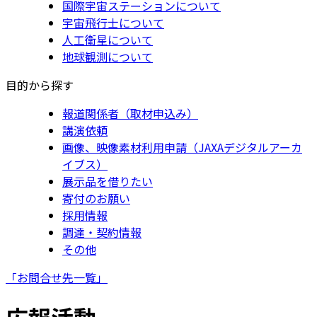
国際宇宙ステーションについて
宇宙飛行士について
人工衛星について
地球観測について
目的から探す
報道関係者（取材申込み）
講演依頼
画像、映像素材利用申請（JAXAデジタルアーカ
イブス）
展示品を借りたい
寄付のお願い
採用情報
調達・契約情報
その他
「お問合せ先一覧」