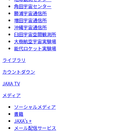
角田宇宙センター
勝浦宇宙通信所
増田宇宙通信所
沖縄宇宙通信所
臼田宇宙空間観測所
大樹航空宇宙実験場
能代ロケット実験場
ライブラリ
カウントダウン
JAXA TV
メディア
ソーシャルメディア
書籍
JAXA's +
メール配信サービス