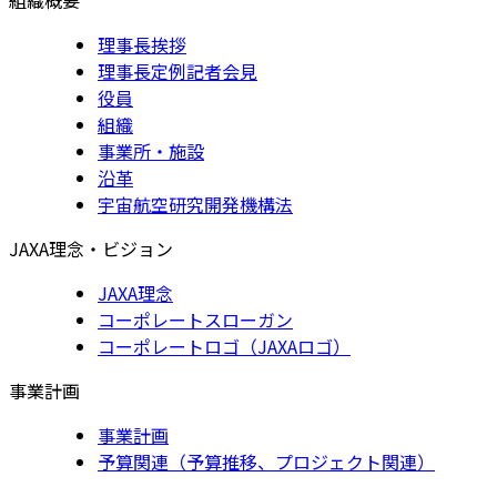
理事長挨拶
理事長定例記者会見
役員
組織
事業所・施設
沿革
宇宙航空研究開発機構法
JAXA理念・ビジョン
JAXA理念
コーポレートスローガン
コーポレートロゴ（JAXAロゴ）
事業計画
事業計画
予算関連（予算推移、プロジェクト関連）