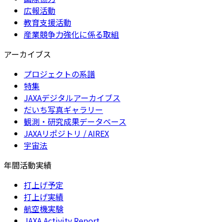
広報活動
教育支援活動
産業競争力強化に係る取組
アーカイブス
プロジェクトの系譜
特集
JAXAデジタルアーカイブス
だいち写真ギャラリー
観測・研究成果データベース
JAXAリポジトリ / AIREX
宇宙法
年間活動実績
打上げ予定
打上げ実績
航空機実験
JAXA Activity Report