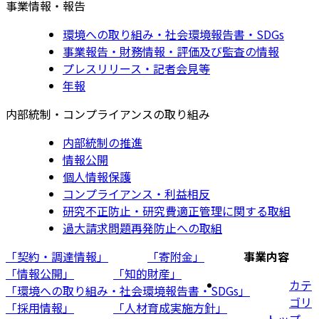
事業情報・報告
環境への取り組み・社会環境報告書・SDGs
事業報告・財務情報・評価及び監査の情報
プレスリリース・記者会見等
年報
内部統制・コンプライアンスの取り組み
内部統制の推進
情報公開
個人情報保護
コンプライアンス・利益相反
研究不正防止・研究費適正管理に関する取組
過大請求問題再発防止への取組
「契約・調達情報」
「寄附金」
事業内容
「情報公開」
「知的財産」
カテ
「環境への取り組み・社会環境報告書・SDGs」
ゴリ
「採用情報」
「人材育成実施方針」
トップ