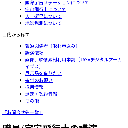
国際宇宙ステーションについて
宇宙飛行士について
人工衛星について
地球観測について
目的から探す
報道関係者（取材申込み）
講演依頼
画像、映像素材利用申請（JAXAデジタルアーカ
イブス）
展示品を借りたい
寄付のお願い
採用情報
調達・契約情報
その他
「お問合せ先一覧」