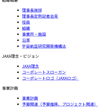
理事長挨拶
理事長定例記者会見
役員
組織
事業所・施設
沿革
宇宙航空研究開発機構法
JAXA理念・ビジョン
JAXA理念
コーポレートスローガン
コーポレートロゴ（JAXAロゴ）
事業計画
事業計画
予算関連（予算推移、プロジェクト関連）