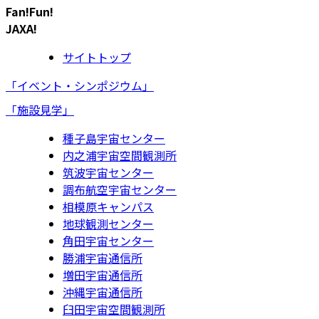
Fan!Fun!
JAXA!
サイトトップ
「イベント・シンポジウム」
「施設見学」
種子島宇宙センター
内之浦宇宙空間観測所
筑波宇宙センター
調布航空宇宙センター
相模原キャンパス
地球観測センター
角田宇宙センター
勝浦宇宙通信所
増田宇宙通信所
沖縄宇宙通信所
臼田宇宙空間観測所