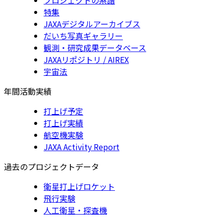
特集
JAXAデジタルアーカイブス
だいち写真ギャラリー
観測・研究成果データベース
JAXAリポジトリ / AIREX
宇宙法
年間活動実績
打上げ予定
打上げ実績
航空機実験
JAXA Activity Report
過去のプロジェクトデータ
衛星打上げロケット
飛行実験
人工衛星・探査機