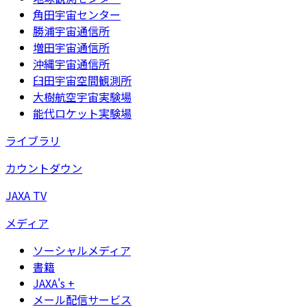
角田宇宙センター
勝浦宇宙通信所
増田宇宙通信所
沖縄宇宙通信所
臼田宇宙空間観測所
大樹航空宇宙実験場
能代ロケット実験場
ライブラリ
カウントダウン
JAXA TV
メディア
ソーシャルメディア
書籍
JAXA's +
メール配信サービス