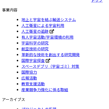
事業内容
地上と宇宙を結ぶ輸送システム
人工衛星による宇宙利用
人工衛星の追跡
有人宇宙活動/宇宙環境の利用
宇宙科学の研究
航空技術の研究
革新的な技術を創出する研究開発
国際宇宙探査
スペースデブリ（宇宙ゴミ）対策
国際協力
広報活動
教育支援活動
産業競争力強化に係る取組
アーカイブス
プロジェクトの系譜