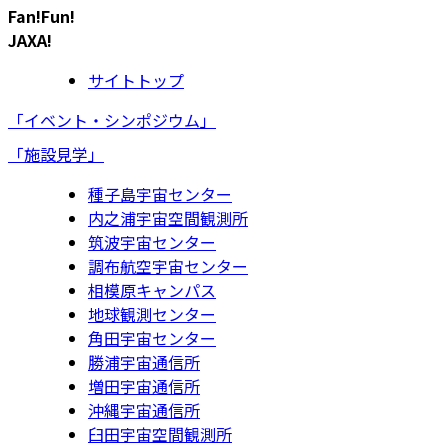
Fan!Fun!
JAXA!
サイトトップ
「イベント・シンポジウム」
「施設見学」
種子島宇宙センター
内之浦宇宙空間観測所
筑波宇宙センター
調布航空宇宙センター
相模原キャンパス
地球観測センター
角田宇宙センター
勝浦宇宙通信所
増田宇宙通信所
沖縄宇宙通信所
臼田宇宙空間観測所