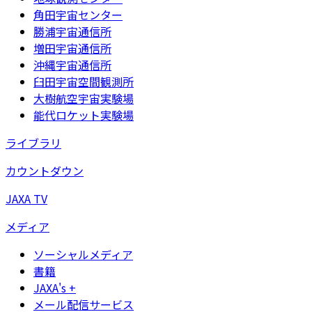
角田宇宙センター
勝浦宇宙通信所
増田宇宙通信所
沖縄宇宙通信所
臼田宇宙空間観測所
大樹航空宇宙実験場
能代ロケット実験場
ライブラリ
カウントダウン
JAXA TV
メディア
ソーシャルメディア
書籍
JAXA's +
メール配信サービス