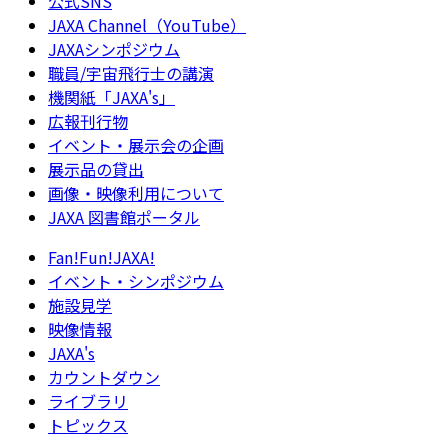
公式SNS
JAXA Channel（YouTube）
JAXAシンポジウム
職員/宇宙飛行士の講演
機関紙「JAXA's」
広報刊行物
イベント・展示会の企画
展示品の貸出
画像・映像利用について
JAXA 図書館ポータル
Fan!Fun!JAXA!
イベント・シンポジウム
施設見学
映像情報
JAXA's
カウントダウン
ライブラリ
トピックス