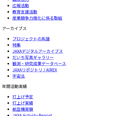
広報活動
教育支援活動
産業競争力強化に係る取組
アーカイブス
プロジェクトの系譜
特集
JAXAデジタルアーカイブス
だいち写真ギャラリー
観測・研究成果データベース
JAXAリポジトリ / AIREX
宇宙法
年間活動実績
打上げ予定
打上げ実績
航空機実験
JAXA Activity Report