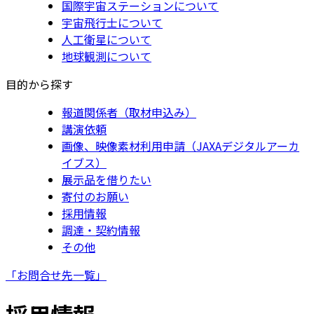
国際宇宙ステーションについて
宇宙飛行士について
人工衛星について
地球観測について
目的から探す
報道関係者（取材申込み）
講演依頼
画像、映像素材利用申請（JAXAデジタルアーカ
イブス）
展示品を借りたい
寄付のお願い
採用情報
調達・契約情報
その他
「お問合せ先一覧」