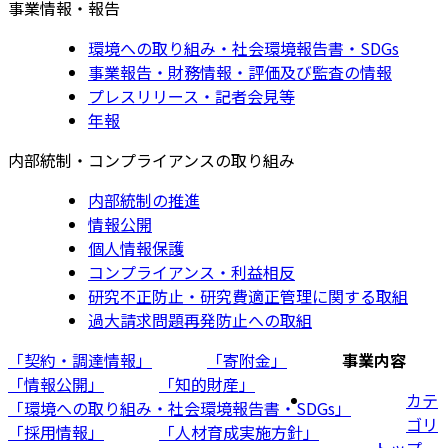
事業情報・報告
環境への取り組み・社会環境報告書・SDGs
事業報告・財務情報・評価及び監査の情報
プレスリリース・記者会見等
年報
内部統制・コンプライアンスの取り組み
内部統制の推進
情報公開
個人情報保護
コンプライアンス・利益相反
研究不正防止・研究費適正管理に関する取組
過大請求問題再発防止への取組
「契約・調達情報」
「寄附金」
事業内容
「情報公開」
「知的財産」
カテ
「環境への取り組み・社会環境報告書・SDGs」
ゴリ
「採用情報」
「人材育成実施方針」
トップ