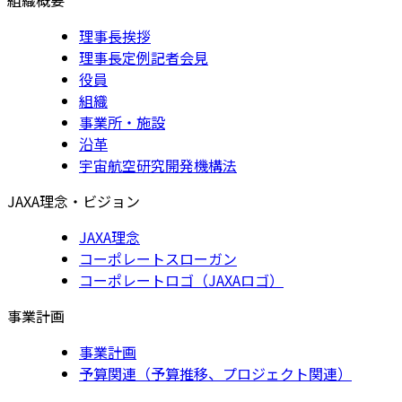
理事長挨拶
理事長定例記者会見
役員
組織
事業所・施設
沿革
宇宙航空研究開発機構法
JAXA理念・ビジョン
JAXA理念
コーポレートスローガン
コーポレートロゴ（JAXAロゴ）
事業計画
事業計画
予算関連（予算推移、プロジェクト関連）