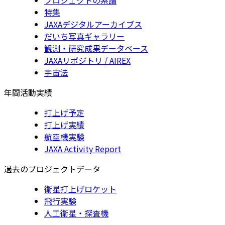
特集
JAXAデジタルアーカイブス
だいち写真ギャラリー
観測・研究成果データベース
JAXAリポジトリ / AIREX
宇宙法
年間活動実績
打上げ予定
打上げ実績
航空機実験
JAXA Activity Report
過去のプロジェクトデータ
衛星打上げロケット
飛行実験
人工衛星・探査機