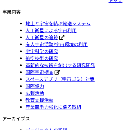
事業内容
地上と宇宙を結ぶ輸送システム
人工衛星による宇宙利用
人工衛星の追跡
有人宇宙活動/宇宙環境の利用
宇宙科学の研究
航空技術の研究
革新的な技術を創出する研究開発
国際宇宙探査
スペースデブリ（宇宙ゴミ）対策
国際協力
広報活動
教育支援活動
産業競争力強化に係る取組
アーカイブス
プロジェクトの系譜