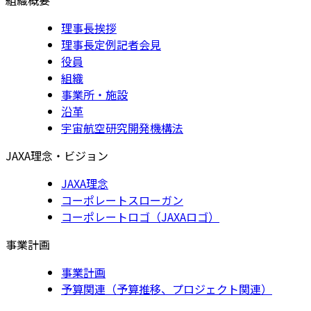
理事長挨拶
理事長定例記者会見
役員
組織
事業所・施設
沿革
宇宙航空研究開発機構法
JAXA理念・ビジョン
JAXA理念
コーポレートスローガン
コーポレートロゴ（JAXAロゴ）
事業計画
事業計画
予算関連（予算推移、プロジェクト関連）