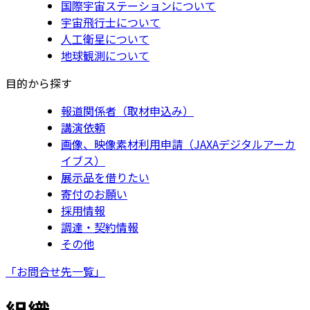
国際宇宙ステーションについて
宇宙飛行士について
人工衛星について
地球観測について
目的から探す
報道関係者（取材申込み）
講演依頼
画像、映像素材利用申請（JAXAデジタルアーカ
イブス）
展示品を借りたい
寄付のお願い
採用情報
調達・契約情報
その他
「お問合せ先一覧」