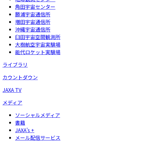
角田宇宙センター
勝浦宇宙通信所
増田宇宙通信所
沖縄宇宙通信所
臼田宇宙空間観測所
大樹航空宇宙実験場
能代ロケット実験場
ライブラリ
カウントダウン
JAXA TV
メディア
ソーシャルメディア
書籍
JAXA's +
メール配信サービス