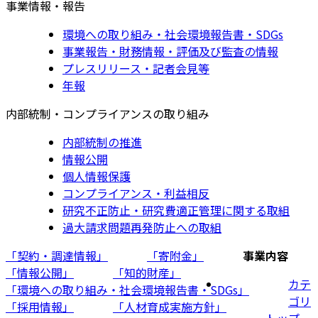
事業情報・報告
環境への取り組み・社会環境報告書・SDGs
事業報告・財務情報・評価及び監査の情報
プレスリリース・記者会見等
年報
内部統制・コンプライアンスの取り組み
内部統制の推進
情報公開
個人情報保護
コンプライアンス・利益相反
研究不正防止・研究費適正管理に関する取組
過大請求問題再発防止への取組
「契約・調達情報」
「寄附金」
事業内容
「情報公開」
「知的財産」
カテ
「環境への取り組み・社会環境報告書・SDGs」
ゴリ
「採用情報」
「人材育成実施方針」
トップ