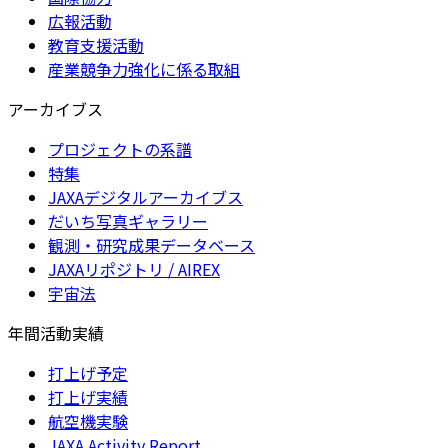
広報活動
教育支援活動
産業競争力強化に係る取組
アーカイブス
プロジェクトの系譜
特集
JAXAデジタルアーカイブス
だいち写真ギャラリー
観測・研究成果データベース
JAXAリポジトリ / AIREX
宇宙法
年間活動実績
打上げ予定
打上げ実績
航空機実験
JAXA Activity Report