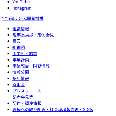
YouTube
Instagram
宇宙航空研究開発機構
組織情報
理事長挨拶・定例会見
役員
組織図
事業所・施設
事業計画
事業報告・財務情報
情報公開
採用情報
寄附金
プレスリリース
記者会見等
契約・調達情報
環境への取り組み・社会環境報告書・SDGs