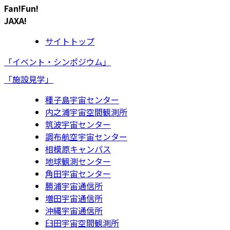
Fan!Fun!
JAXA!
サイトトップ
「イベント・シンポジウム」
「施設見学」
種子島宇宙センター
内之浦宇宙空間観測所
筑波宇宙センター
調布航空宇宙センター
相模原キャンパス
地球観測センター
角田宇宙センター
勝浦宇宙通信所
増田宇宙通信所
沖縄宇宙通信所
臼田宇宙空間観測所