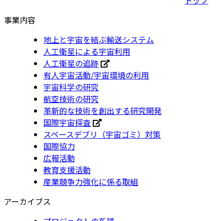
事業内容
地上と宇宙を結ぶ輸送システム
人工衛星による宇宙利用
人工衛星の追跡
有人宇宙活動/宇宙環境の利用
宇宙科学の研究
航空技術の研究
革新的な技術を創出する研究開発
国際宇宙探査
スペースデブリ（宇宙ゴミ）対策
国際協力
広報活動
教育支援活動
産業競争力強化に係る取組
アーカイブス
プロジェクトの系譜