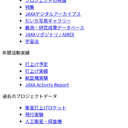
特集
JAXAデジタルアーカイブス
だいち写真ギャラリー
観測・研究成果データベース
JAXAリポジトリ / AIREX
宇宙法
年間活動実績
打上げ予定
打上げ実績
航空機実験
JAXA Activity Report
過去のプロジェクトデータ
衛星打上げロケット
飛行実験
人工衛星・探査機