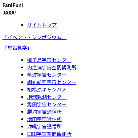
Fan!Fun!
JAXA!
サイトトップ
「イベント・シンポジウム」
「施設見学」
種子島宇宙センター
内之浦宇宙空間観測所
筑波宇宙センター
調布航空宇宙センター
相模原キャンパス
地球観測センター
角田宇宙センター
勝浦宇宙通信所
増田宇宙通信所
沖縄宇宙通信所
臼田宇宙空間観測所