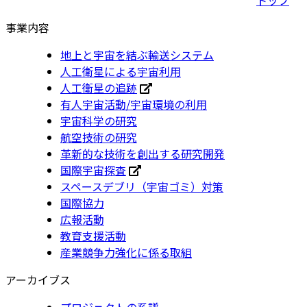
事業内容
地上と宇宙を結ぶ輸送システム
人工衛星による宇宙利用
人工衛星の追跡
有人宇宙活動/宇宙環境の利用
宇宙科学の研究
航空技術の研究
革新的な技術を創出する研究開発
国際宇宙探査
スペースデブリ（宇宙ゴミ）対策
国際協力
広報活動
教育支援活動
産業競争力強化に係る取組
アーカイブス
プロジェクトの系譜