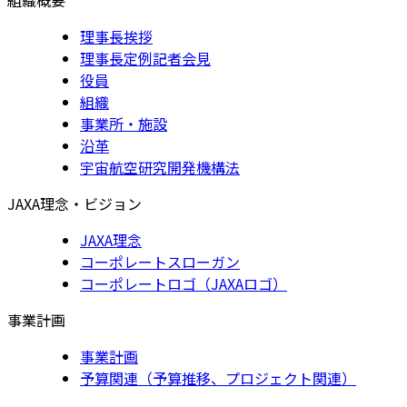
理事長挨拶
理事長定例記者会見
役員
組織
事業所・施設
沿革
宇宙航空研究開発機構法
JAXA理念・ビジョン
JAXA理念
コーポレートスローガン
コーポレートロゴ（JAXAロゴ）
事業計画
事業計画
予算関連（予算推移、プロジェクト関連）