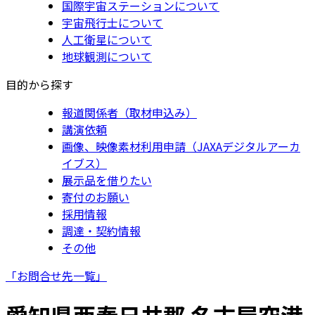
国際宇宙ステーションについて
宇宙飛行士について
人工衛星について
地球観測について
目的から探す
報道関係者（取材申込み）
講演依頼
画像、映像素材利用申請（JAXAデジタルアーカ
イブス）
展示品を借りたい
寄付のお願い
採用情報
調達・契約情報
その他
「お問合せ先一覧」