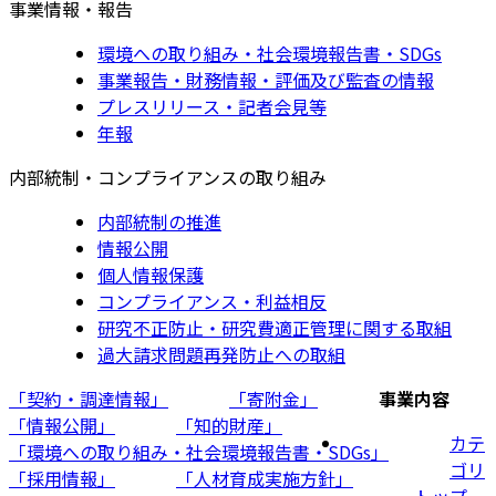
事業情報・報告
環境への取り組み・社会環境報告書・SDGs
事業報告・財務情報・評価及び監査の情報
プレスリリース・記者会見等
年報
内部統制・コンプライアンスの取り組み
内部統制の推進
情報公開
個人情報保護
コンプライアンス・利益相反
研究不正防止・研究費適正管理に関する取組
過大請求問題再発防止への取組
「契約・調達情報」
「寄附金」
事業内容
「情報公開」
「知的財産」
カテ
「環境への取り組み・社会環境報告書・SDGs」
ゴリ
「採用情報」
「人材育成実施方針」
トップ