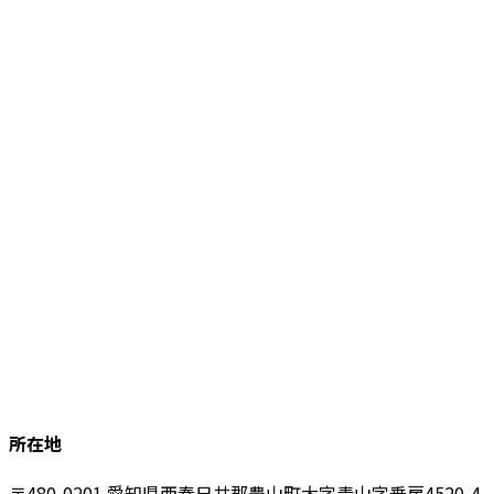
所在地
〒480-0201 愛知県西春日井郡豊山町大字青山字乗房4520-4