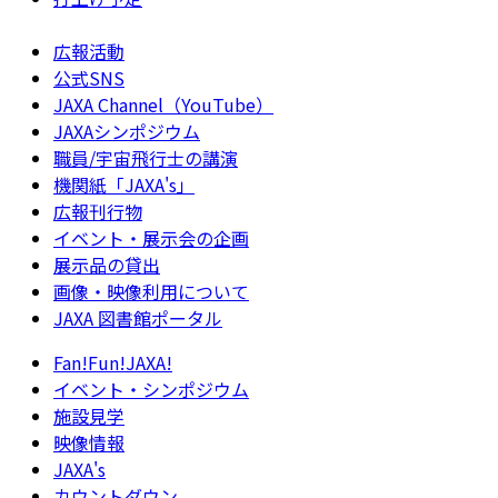
広報活動
公式SNS
JAXA Channel（YouTube）
JAXAシンポジウム
職員/宇宙飛行士の講演
機関紙「JAXA's」
広報刊行物
イベント・展示会の企画
展示品の貸出
画像・映像利用について
JAXA 図書館ポータル
Fan!Fun!JAXA!
イベント・シンポジウム
施設見学
映像情報
JAXA's
カウントダウン