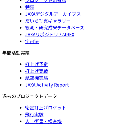
特集
JAXAデジタルアーカイブス
だいち写真ギャラリー
観測・研究成果データベース
JAXAリポジトリ / AIREX
宇宙法
年間活動実績
打上げ予定
打上げ実績
航空機実験
JAXA Activity Report
過去のプロジェクトデータ
衛星打上げロケット
飛行実験
人工衛星・探査機