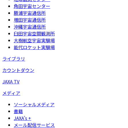
角田宇宙センター
勝浦宇宙通信所
増田宇宙通信所
沖縄宇宙通信所
臼田宇宙空間観測所
大樹航空宇宙実験場
能代ロケット実験場
ライブラリ
カウントダウン
JAXA TV
メディア
ソーシャルメディア
書籍
JAXA's +
メール配信サービス