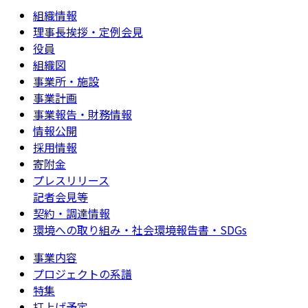
組織情報
理事長挨拶・定例会見
役員
組織図
事業所・施設
事業計画
事業報告・財務情報
情報公開
採用情報
寄附金
プレスリリース
記者会見等
契約・調達情報
環境への取り組み・社会環境報告書・SDGs
事業内容
プロジェクトの系譜
特集
打上げ予定