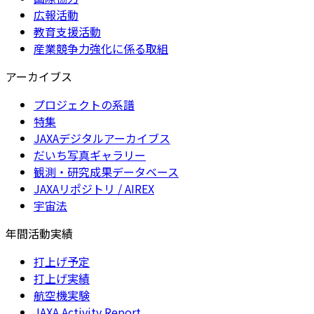
広報活動
教育支援活動
産業競争力強化に係る取組
アーカイブス
プロジェクトの系譜
特集
JAXAデジタルアーカイブス
だいち写真ギャラリー
観測・研究成果データベース
JAXAリポジトリ / AIREX
宇宙法
年間活動実績
打上げ予定
打上げ実績
航空機実験
JAXA Activity Report