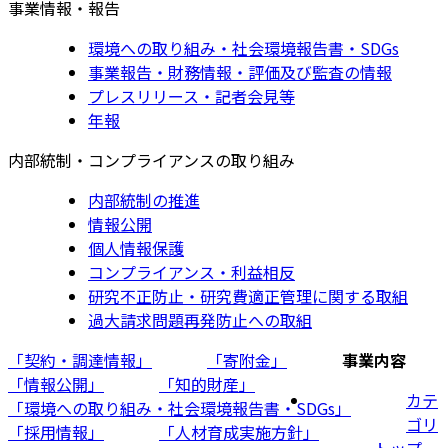
事業情報・報告
環境への取り組み・社会環境報告書・SDGs
事業報告・財務情報・評価及び監査の情報
プレスリリース・記者会見等
年報
内部統制・コンプライアンスの取り組み
内部統制の推進
情報公開
個人情報保護
コンプライアンス・利益相反
研究不正防止・研究費適正管理に関する取組
過大請求問題再発防止への取組
「契約・調達情報」
「寄附金」
事業内容
「情報公開」
「知的財産」
カテ
「環境への取り組み・社会環境報告書・SDGs」
ゴリ
「採用情報」
「人材育成実施方針」
トップ