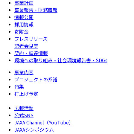
事業計画
事業報告・財務情報
情報公開
採用情報
寄附金
プレスリリース
記者会見等
契約・調達情報
環境への取り組み・社会環境報告書・SDGs
事業内容
プロジェクトの系譜
特集
打上げ予定
広報活動
公式SNS
JAXA Channel（YouTube）
JAXAシンポジウム