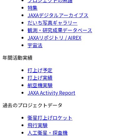
特集
JAXAデジタルアーカイブス
だいち写真ギャラリー
観測・研究成果データベース
JAXAリポジトリ / AIREX
宇宙法
年間活動実績
打上げ予定
打上げ実績
航空機実験
JAXA Activity Report
過去のプロジェクトデータ
衛星打上げロケット
飛行実験
人工衛星・探査機