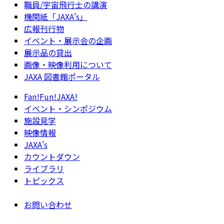
職員/宇宙飛行士の講演
機関紙「JAXA's」
広報刊行物
イベント・展示会の企画
展示品の貸出
画像・映像利用について
JAXA 図書館ポータル
Fan!Fun!JAXA!
イベント・シンポジウム
施設見学
映像情報
JAXA's
カウントダウン
ライブラリ
トピックス
お問い合わせ