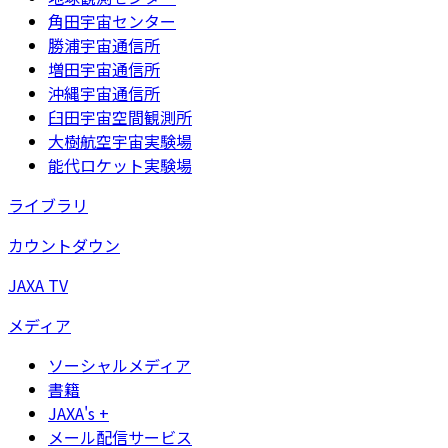
角田宇宙センター
勝浦宇宙通信所
増田宇宙通信所
沖縄宇宙通信所
臼田宇宙空間観測所
大樹航空宇宙実験場
能代ロケット実験場
ライブラリ
カウントダウン
JAXA TV
メディア
ソーシャルメディア
書籍
JAXA's +
メール配信サービス