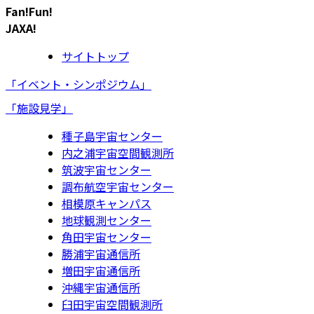
Fan!Fun!
JAXA!
サイトトップ
「イベント・シンポジウム」
「施設見学」
種子島宇宙センター
内之浦宇宙空間観測所
筑波宇宙センター
調布航空宇宙センター
相模原キャンパス
地球観測センター
角田宇宙センター
勝浦宇宙通信所
増田宇宙通信所
沖縄宇宙通信所
臼田宇宙空間観測所