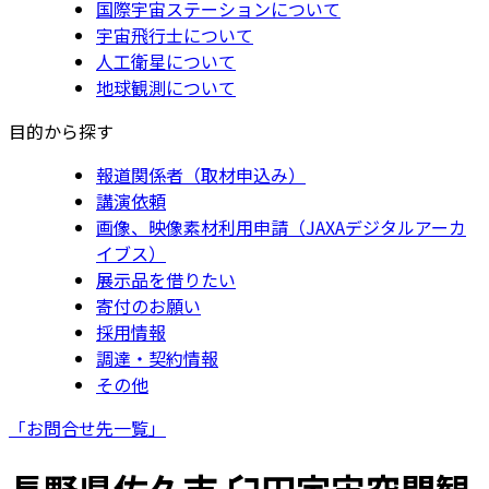
国際宇宙ステーションについて
宇宙飛行士について
人工衛星について
地球観測について
目的から探す
報道関係者（取材申込み）
講演依頼
画像、映像素材利用申請（JAXAデジタルアーカ
イブス）
展示品を借りたい
寄付のお願い
採用情報
調達・契約情報
その他
「お問合せ先一覧」