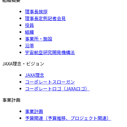
理事長挨拶
理事長定例記者会見
役員
組織
事業所・施設
沿革
宇宙航空研究開発機構法
JAXA理念・ビジョン
JAXA理念
コーポレートスローガン
コーポレートロゴ（JAXAロゴ）
事業計画
事業計画
予算関連（予算推移、プロジェクト関連）