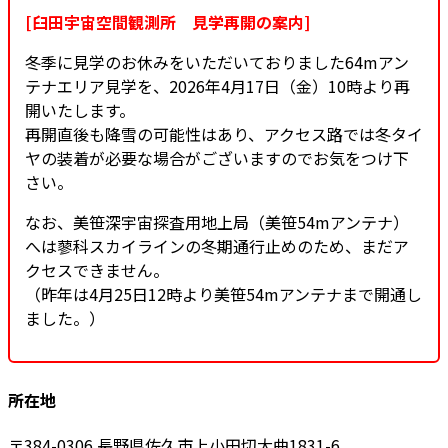
[臼田宇宙空間観測所 見学再開の案内]
冬季に見学のお休みをいただいておりました64mアン
テナエリア見学を、2026年4月17日（金）10時より再
開いたします。
再開直後も降雪の可能性はあり、アクセス路では冬タイ
ヤの装着が必要な場合がございますのでお気をつけ下
さい。
なお、美笹深宇宙探査用地上局（美笹54mアンテナ）
へは蓼科スカイラインの冬期通行止めのため、まだア
クセスできません。
（昨年は4月25日12時より美笹54mアンテナまで開通し
ました。）
所在地
〒384-0306 長野県佐久市上小田切大曲1831-6