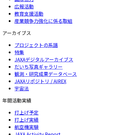
広報活動
教育支援活動
産業競争力強化に係る取組
アーカイブス
プロジェクトの系譜
特集
JAXAデジタルアーカイブス
だいち写真ギャラリー
観測・研究成果データベース
JAXAリポジトリ / AIREX
宇宙法
年間活動実績
打上げ予定
打上げ実績
航空機実験
JAXA Activity Report