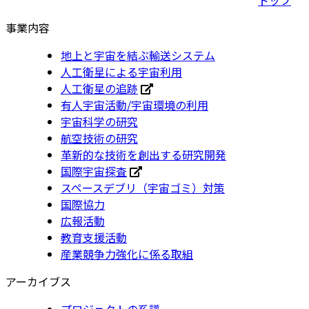
事業内容
地上と宇宙を結ぶ輸送システム
人工衛星による宇宙利用
人工衛星の追跡
有人宇宙活動/宇宙環境の利用
宇宙科学の研究
航空技術の研究
革新的な技術を創出する研究開発
国際宇宙探査
スペースデブリ（宇宙ゴミ）対策
国際協力
広報活動
教育支援活動
産業競争力強化に係る取組
アーカイブス
プロジェクトの系譜