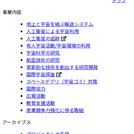
事業内容
地上と宇宙を結ぶ輸送システム
人工衛星による宇宙利用
人工衛星の追跡
有人宇宙活動/宇宙環境の利用
宇宙科学の研究
航空技術の研究
革新的な技術を創出する研究開発
国際宇宙探査
スペースデブリ（宇宙ゴミ）対策
国際協力
広報活動
教育支援活動
産業競争力強化に係る取組
アーカイブス
プロジェクトの系譜