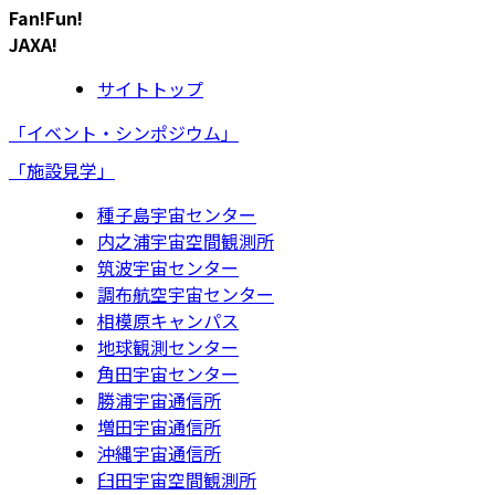
Fan!Fun!
JAXA!
サイトトップ
「イベント・シンポジウム」
「施設見学」
種子島宇宙センター
内之浦宇宙空間観測所
筑波宇宙センター
調布航空宇宙センター
相模原キャンパス
地球観測センター
角田宇宙センター
勝浦宇宙通信所
増田宇宙通信所
沖縄宇宙通信所
臼田宇宙空間観測所