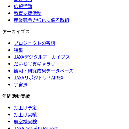
広報活動
教育支援活動
産業競争力強化に係る取組
アーカイブス
プロジェクトの系譜
特集
JAXAデジタルアーカイブス
だいち写真ギャラリー
観測・研究成果データベース
JAXAリポジトリ / AIREX
宇宙法
年間活動実績
打上げ予定
打上げ実績
航空機実験
JAXA Activity Report