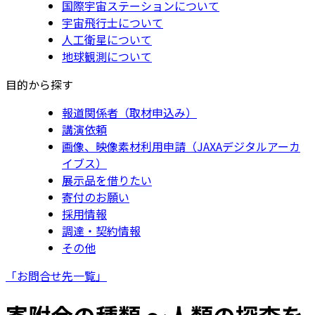
国際宇宙ステーションについて
宇宙飛行士について
人工衛星について
地球観測について
目的から探す
報道関係者（取材申込み）
講演依頼
画像、映像素材利用申請（JAXAデジタルアーカ
イブス）
展示品を借りたい
寄付のお願い
採用情報
調達・契約情報
その他
「お問合せ先一覧」