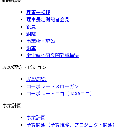
理事長挨拶
理事長定例記者会見
役員
組織
事業所・施設
沿革
宇宙航空研究開発機構法
JAXA理念・ビジョン
JAXA理念
コーポレートスローガン
コーポレートロゴ（JAXAロゴ）
事業計画
事業計画
予算関連（予算推移、プロジェクト関連）