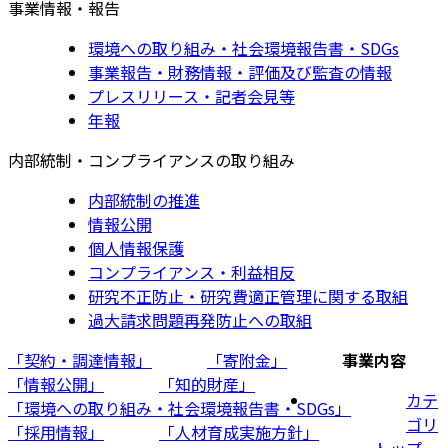
事業情報・報告
環境への取り組み・社会環境報告書・SDGs
事業報告・財務情報・評価及び監査の情報
プレスリリース・記者会見等
年報
内部統制・コンプライアンスの取り組み
内部統制の推進
情報公開
個人情報保護
コンプライアンス・利益相反
研究不正防止・研究費適正管理に関する取組
過大請求問題再発防止への取組
「契約・調達情報」
「寄附金」
事業内容
「情報公開」
「知的財産」
カテ
「環境への取り組み・社会環境報告書・SDGs」
ゴリ
「採用情報」
「人材育成実施方針」
トップ