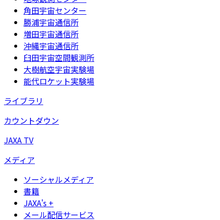
角田宇宙センター
勝浦宇宙通信所
増田宇宙通信所
沖縄宇宙通信所
臼田宇宙空間観測所
大樹航空宇宙実験場
能代ロケット実験場
ライブラリ
カウントダウン
JAXA TV
メディア
ソーシャルメディア
書籍
JAXA's +
メール配信サービス