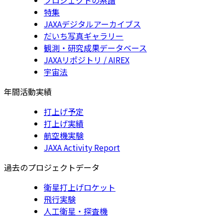
特集
JAXAデジタルアーカイブス
だいち写真ギャラリー
観測・研究成果データベース
JAXAリポジトリ / AIREX
宇宙法
年間活動実績
打上げ予定
打上げ実績
航空機実験
JAXA Activity Report
過去のプロジェクトデータ
衛星打上げロケット
飛行実験
人工衛星・探査機