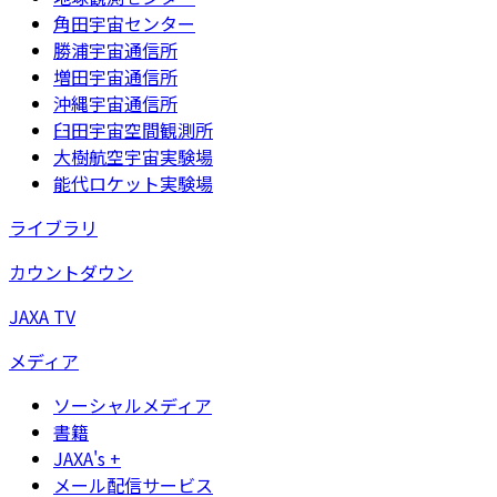
角田宇宙センター
勝浦宇宙通信所
増田宇宙通信所
沖縄宇宙通信所
臼田宇宙空間観測所
大樹航空宇宙実験場
能代ロケット実験場
ライブラリ
カウントダウン
JAXA TV
メディア
ソーシャルメディア
書籍
JAXA's +
メール配信サービス