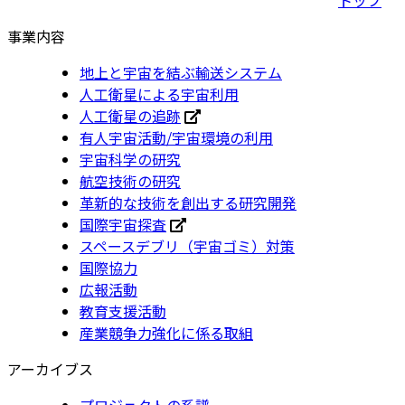
事業内容
地上と宇宙を結ぶ輸送システム
人工衛星による宇宙利用
人工衛星の追跡
有人宇宙活動/宇宙環境の利用
宇宙科学の研究
航空技術の研究
革新的な技術を創出する研究開発
国際宇宙探査
スペースデブリ（宇宙ゴミ）対策
国際協力
広報活動
教育支援活動
産業競争力強化に係る取組
アーカイブス
プロジェクトの系譜