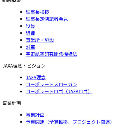
理事長挨拶
理事長定例記者会見
役員
組織
事業所・施設
沿革
宇宙航空研究開発機構法
JAXA理念・ビジョン
JAXA理念
コーポレートスローガン
コーポレートロゴ（JAXAロゴ）
事業計画
事業計画
予算関連（予算推移、プロジェクト関連）