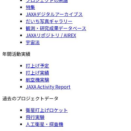
特集
JAXAデジタルアーカイブス
だいち写真ギャラリー
観測・研究成果データベース
JAXAリポジトリ / AIREX
宇宙法
年間活動実績
打上げ予定
打上げ実績
航空機実験
JAXA Activity Report
過去のプロジェクトデータ
衛星打上げロケット
飛行実験
人工衛星・探査機