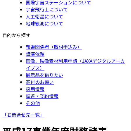
国際宇宙ステーションについて
宇宙飛行士について
人工衛星について
地球観測について
目的から探す
報道関係者（取材申込み）
講演依頼
画像、映像素材利用申請（JAXAデジタルアーカ
イブス）
展示品を借りたい
寄付のお願い
採用情報
調達・契約情報
その他
「お問合せ先一覧」