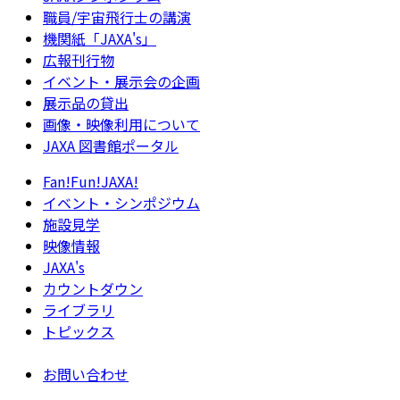
職員/宇宙飛行士の講演
機関紙「JAXA's」
広報刊行物
イベント・展示会の企画
展示品の貸出
画像・映像利用について
JAXA 図書館ポータル
Fan!Fun!JAXA!
イベント・シンポジウム
施設見学
映像情報
JAXA's
カウントダウン
ライブラリ
トピックス
お問い合わせ