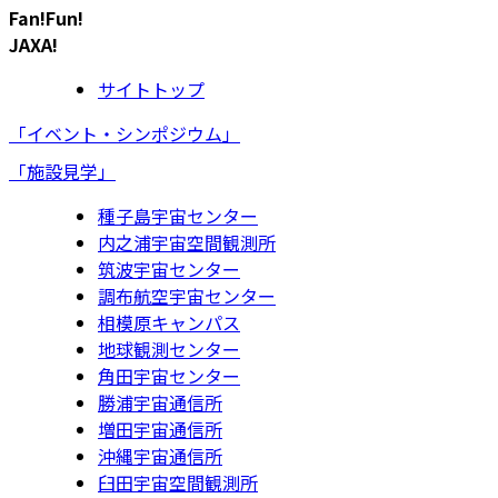
Fan!Fun!
JAXA!
サイトトップ
「イベント・シンポジウム」
「施設見学」
種子島宇宙センター
内之浦宇宙空間観測所
筑波宇宙センター
調布航空宇宙センター
相模原キャンパス
地球観測センター
角田宇宙センター
勝浦宇宙通信所
増田宇宙通信所
沖縄宇宙通信所
臼田宇宙空間観測所