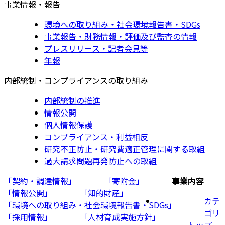
事業情報・報告
環境への取り組み・社会環境報告書・SDGs
事業報告・財務情報・評価及び監査の情報
プレスリリース・記者会見等
年報
内部統制・コンプライアンスの取り組み
内部統制の推進
情報公開
個人情報保護
コンプライアンス・利益相反
研究不正防止・研究費適正管理に関する取組
過大請求問題再発防止への取組
「契約・調達情報」
「寄附金」
事業内容
「情報公開」
「知的財産」
カテ
「環境への取り組み・社会環境報告書・SDGs」
ゴリ
「採用情報」
「人材育成実施方針」
トップ