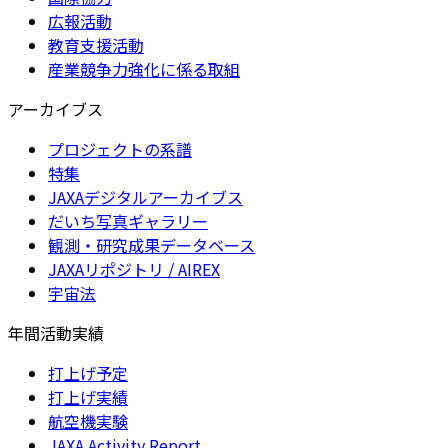
広報活動
教育支援活動
産業競争力強化に係る取組
アーカイブス
プロジェクトの系譜
特集
JAXAデジタルアーカイブス
だいち写真ギャラリー
観測・研究成果データベース
JAXAリポジトリ / AIREX
宇宙法
年間活動実績
打上げ予定
打上げ実績
航空機実験
JAXA Activity Report