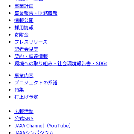
事業計画
事業報告・財務情報
情報公開
採用情報
寄附金
プレスリリース
記者会見等
契約・調達情報
環境への取り組み・社会環境報告書・SDGs
事業内容
プロジェクトの系譜
特集
打上げ予定
広報活動
公式SNS
JAXA Channel（YouTube）
JAXAシンポジウム