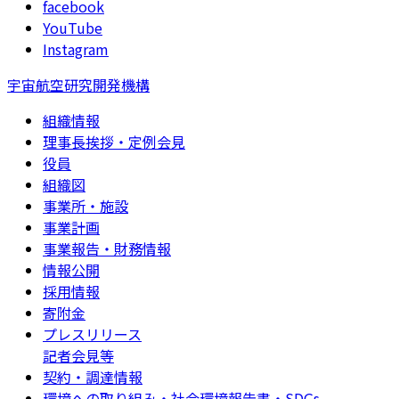
facebook
YouTube
Instagram
宇宙航空研究開発機構
組織情報
理事長挨拶・定例会見
役員
組織図
事業所・施設
事業計画
事業報告・財務情報
情報公開
採用情報
寄附金
プレスリリース
記者会見等
契約・調達情報
環境への取り組み・社会環境報告書・SDGs