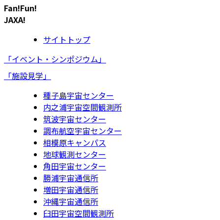
Fan!Fun!
JAXA!
サイトトップ
「イベント・シンポジウム」
「施設見学」
種子島宇宙センター
内之浦宇宙空間観測所
筑波宇宙センター
調布航空宇宙センター
相模原キャンパス
地球観測センター
角田宇宙センター
勝浦宇宙通信所
増田宇宙通信所
沖縄宇宙通信所
臼田宇宙空間観測所