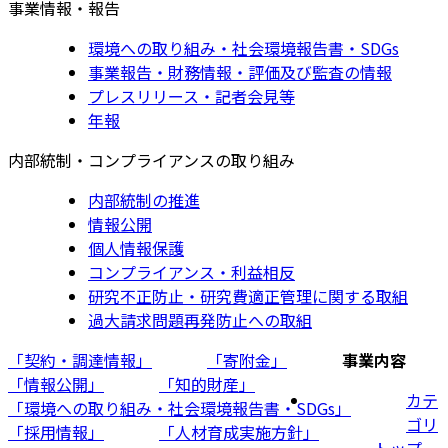
事業情報・報告
環境への取り組み・社会環境報告書・SDGs
事業報告・財務情報・評価及び監査の情報
プレスリリース・記者会見等
年報
内部統制・コンプライアンスの取り組み
内部統制の推進
情報公開
個人情報保護
コンプライアンス・利益相反
研究不正防止・研究費適正管理に関する取組
過大請求問題再発防止への取組
「契約・調達情報」
「寄附金」
事業内容
「情報公開」
「知的財産」
カテ
「環境への取り組み・社会環境報告書・SDGs」
ゴリ
「採用情報」
「人材育成実施方針」
トップ