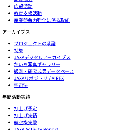
広報活動
教育支援活動
産業競争力強化に係る取組
アーカイブス
プロジェクトの系譜
特集
JAXAデジタルアーカイブス
だいち写真ギャラリー
観測・研究成果データベース
JAXAリポジトリ / AIREX
宇宙法
年間活動実績
打上げ予定
打上げ実績
航空機実験
JAXA Activity Report