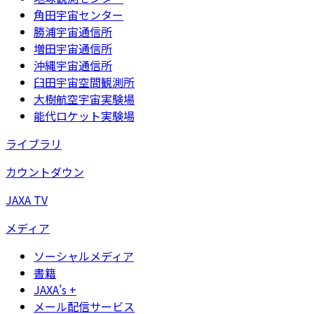
角田宇宙センター
勝浦宇宙通信所
増田宇宙通信所
沖縄宇宙通信所
臼田宇宙空間観測所
大樹航空宇宙実験場
能代ロケット実験場
ライブラリ
カウントダウン
JAXA TV
メディア
ソーシャルメディア
書籍
JAXA's +
メール配信サービス