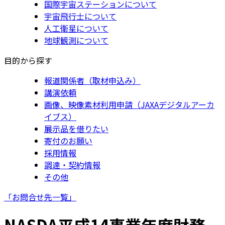
国際宇宙ステーションについて
宇宙飛行士について
人工衛星について
地球観測について
目的から探す
報道関係者（取材申込み）
講演依頼
画像、映像素材利用申請（JAXAデジタルアーカ
イブス）
展示品を借りたい
寄付のお願い
採用情報
調達・契約情報
その他
「お問合せ先一覧」