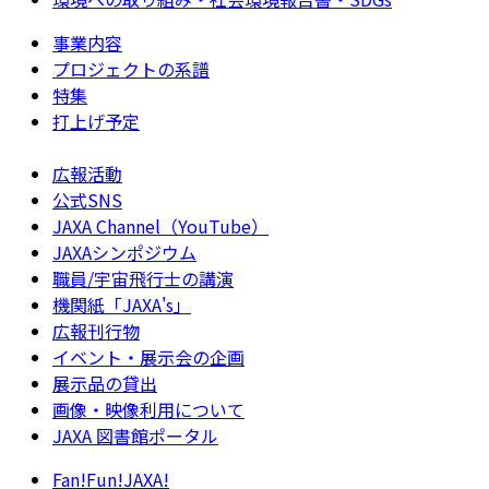
事業内容
プロジェクトの系譜
特集
打上げ予定
広報活動
公式SNS
JAXA Channel（YouTube）
JAXAシンポジウム
職員/宇宙飛行士の講演
機関紙「JAXA's」
広報刊行物
イベント・展示会の企画
展示品の貸出
画像・映像利用について
JAXA 図書館ポータル
Fan!Fun!JAXA!