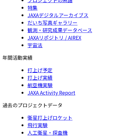
特集
JAXAデジタルアーカイブス
だいち写真ギャラリー
観測・研究成果データベース
JAXAリポジトリ / AIREX
宇宙法
年間活動実績
打上げ予定
打上げ実績
航空機実験
JAXA Activity Report
過去のプロジェクトデータ
衛星打上げロケット
飛行実験
人工衛星・探査機