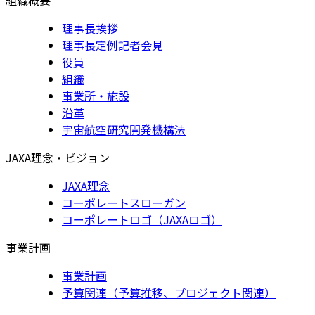
理事長挨拶
理事長定例記者会見
役員
組織
事業所・施設
沿革
宇宙航空研究開発機構法
JAXA理念・ビジョン
JAXA理念
コーポレートスローガン
コーポレートロゴ（JAXAロゴ）
事業計画
事業計画
予算関連（予算推移、プロジェクト関連）