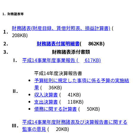
1．財務諸表等
財務諸表(財産目録、賃借対照表、損益計算書)
(
1．
208KB)
2．
財務諸表付属明細書
(
862KB)
3．
財務諸表添付書類
I．
平成14事業年度事業報告 (
617KB)
平成14年度決算報告書
予算総則に規定した事項に係る予算の実施結
果
(
36KB)
II．
収入決算書
(
41KB)
支出決算書
(
118KB)
債務に関する計算書
(
50KB)
平成14事業年度財務諸表及び決算報告書に関する
III．
監事の意見
(
20KB)