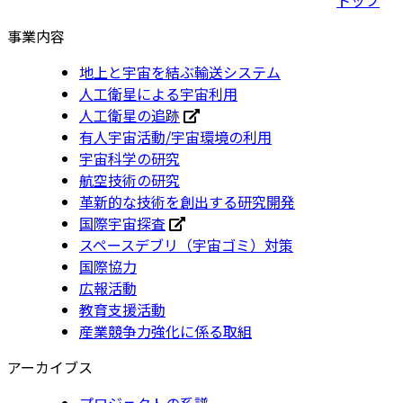
事業内容
地上と宇宙を結ぶ輸送システム
人工衛星による宇宙利用
人工衛星の追跡
有人宇宙活動/宇宙環境の利用
宇宙科学の研究
航空技術の研究
革新的な技術を創出する研究開発
国際宇宙探査
スペースデブリ（宇宙ゴミ）対策
国際協力
広報活動
教育支援活動
産業競争力強化に係る取組
アーカイブス
プロジェクトの系譜