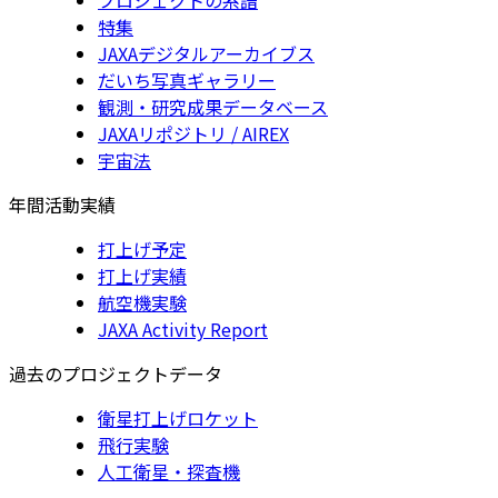
特集
JAXAデジタルアーカイブス
だいち写真ギャラリー
観測・研究成果データベース
JAXAリポジトリ / AIREX
宇宙法
年間活動実績
打上げ予定
打上げ実績
航空機実験
JAXA Activity Report
過去のプロジェクトデータ
衛星打上げロケット
飛行実験
人工衛星・探査機