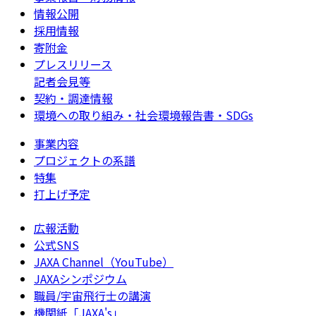
情報公開
採用情報
寄附金
プレスリリース
記者会見等
契約・調達情報
環境への取り組み・社会環境報告書・SDGs
事業内容
プロジェクトの系譜
特集
打上げ予定
広報活動
公式SNS
JAXA Channel（YouTube）
JAXAシンポジウム
職員/宇宙飛行士の講演
機関紙「JAXA's」