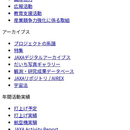
広報活動
教育支援活動
産業競争力強化に係る取組
アーカイブス
プロジェクトの系譜
特集
JAXAデジタルアーカイブス
だいち写真ギャラリー
観測・研究成果データベース
JAXAリポジトリ / AIREX
宇宙法
年間活動実績
打上げ予定
打上げ実績
航空機実験
JAXA Activity Report