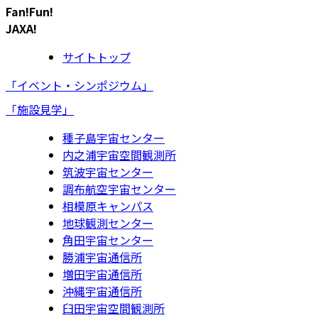
Fan!Fun!
JAXA!
サイトトップ
「イベント・シンポジウム」
「施設見学」
種子島宇宙センター
内之浦宇宙空間観測所
筑波宇宙センター
調布航空宇宙センター
相模原キャンパス
地球観測センター
角田宇宙センター
勝浦宇宙通信所
増田宇宙通信所
沖縄宇宙通信所
臼田宇宙空間観測所