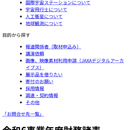
国際宇宙ステーションについて
宇宙飛行士について
人工衛星について
地球観測について
目的から探す
報道関係者（取材申込み）
講演依頼
画像、映像素材利用申請（JAXAデジタルアーカ
イブス）
展示品を借りたい
寄付のお願い
採用情報
調達・契約情報
その他
「お問合せ先一覧」