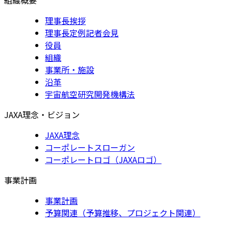
理事長挨拶
理事長定例記者会見
役員
組織
事業所・施設
沿革
宇宙航空研究開発機構法
JAXA理念・ビジョン
JAXA理念
コーポレートスローガン
コーポレートロゴ（JAXAロゴ）
事業計画
事業計画
予算関連（予算推移、プロジェクト関連）