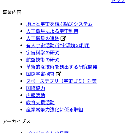
事業内容
地上と宇宙を結ぶ輸送システム
人工衛星による宇宙利用
人工衛星の追跡
有人宇宙活動/宇宙環境の利用
宇宙科学の研究
航空技術の研究
革新的な技術を創出する研究開発
国際宇宙探査
スペースデブリ（宇宙ゴミ）対策
国際協力
広報活動
教育支援活動
産業競争力強化に係る取組
アーカイブス
プロジェクトの系譜