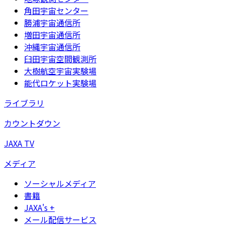
角田宇宙センター
勝浦宇宙通信所
増田宇宙通信所
沖縄宇宙通信所
臼田宇宙空間観測所
大樹航空宇宙実験場
能代ロケット実験場
ライブラリ
カウントダウン
JAXA TV
メディア
ソーシャルメディア
書籍
JAXA's +
メール配信サービス