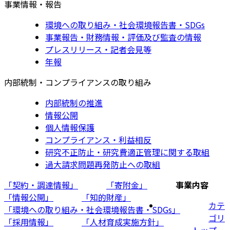
事業情報・報告
環境への取り組み・社会環境報告書・SDGs
事業報告・財務情報・評価及び監査の情報
プレスリリース・記者会見等
年報
内部統制・コンプライアンスの取り組み
内部統制の推進
情報公開
個人情報保護
コンプライアンス・利益相反
研究不正防止・研究費適正管理に関する取組
過大請求問題再発防止への取組
「契約・調達情報」
「寄附金」
事業内容
「情報公開」
「知的財産」
カテ
「環境への取り組み・社会環境報告書・SDGs」
ゴリ
「採用情報」
「人材育成実施方針」
トップ