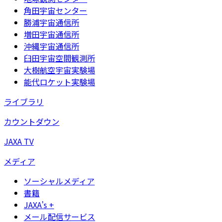
角田宇宙センター
勝浦宇宙通信所
増田宇宙通信所
沖縄宇宙通信所
臼田宇宙空間観測所
大樹航空宇宙実験場
能代ロケット実験場
ライブラリ
カウントダウン
JAXA TV
メディア
ソーシャルメディア
書籍
JAXA's +
メール配信サービス