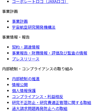
コーポレートロゴ（JAXAロゴ）
事業計画
事業計画
宇宙航空研究開発機構法
事業情報・報告
契約・調達情報
事業報告・財務情報・評価及び監査の情報
プレスリリース
内部統制・コンプライアンスの取り組み
内部統制の推進
情報公開
個人情報保護
コンプライアンス・利益相反
研究不正防止・研究費適正管理に関する取組
過大請求問題再発防止への取組