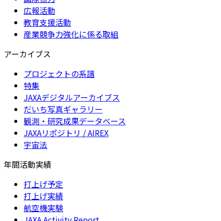
広報活動
教育支援活動
産業競争力強化に係る取組
アーカイブス
プロジェクトの系譜
特集
JAXAデジタルアーカイブス
だいち写真ギャラリー
観測・研究成果データベース
JAXAリポジトリ / AIREX
宇宙法
年間活動実績
打上げ予定
打上げ実績
航空機実験
JAXA Activity Report