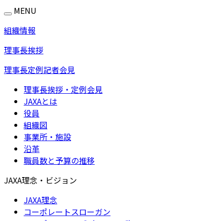
MENU
組織情報
理事長挨拶
理事長定例記者会見
理事長挨拶・定例会見
JAXAとは
役員
組織図
事業所・施設
沿革
職員数と予算の推移
JAXA理念・ビジョン
JAXA理念
コーポレートスローガン