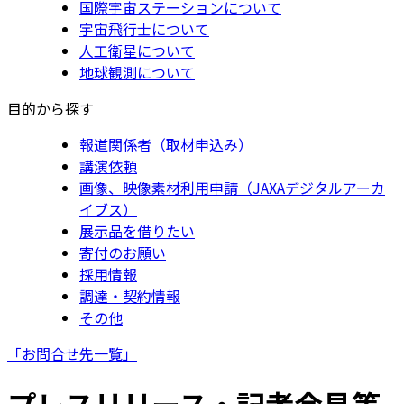
国際宇宙ステーションについて
宇宙飛行士について
人工衛星について
地球観測について
目的から探す
報道関係者（取材申込み）
講演依頼
画像、映像素材利用申請（JAXAデジタルアーカ
イブス）
展示品を借りたい
寄付のお願い
採用情報
調達・契約情報
その他
「お問合せ先一覧」