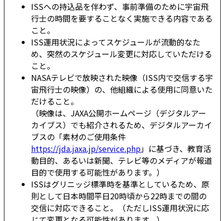
ISSへの持込品を伴わず、事前準備のために宇宙飛
行士の時間を要することなく実施できる内容である
こと。
ISS運用状況によってスケジュールが流動的なた
め、突然のスケジュール変更に対応していただける
こと。
NASAテレビで放映された映像（ISS内で交信する宇
宙飛行士の映像）の、他組織による使用に同意いた
だけること。
（映像は、JAXA公開ホームページ（デジタルアー
カイブス）でも紹介されるため、デジタルアーカイ
ブスの「素材のご使用条件
https://jda.jaxa.jp/service.php
」に基づき、教育活
動目的、あるいは新聞、テレビ等のメディアが報道
目的で使用する可能性があります。）
ISSはグリニッジ標準時を基準としているため、原
則として日本時間平日20時頃から22時までの間の
交信に対応できること。（ただしISS運用状況に応
じて変更となる可能性があります。）