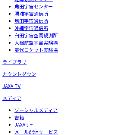
角田宇宙センター
勝浦宇宙通信所
増田宇宙通信所
沖縄宇宙通信所
臼田宇宙空間観測所
大樹航空宇宙実験場
能代ロケット実験場
ライブラリ
カウントダウン
JAXA TV
メディア
ソーシャルメディア
書籍
JAXA's +
メール配信サービス