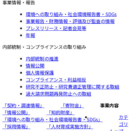
事業情報・報告
環境への取り組み・社会環境報告書・SDGs
事業報告・財務情報・評価及び監査の情報
プレスリリース・記者会見等
年報
内部統制・コンプライアンスの取り組み
内部統制の推進
情報公開
個人情報保護
コンプライアンス・利益相反
研究不正防止・研究費適正管理に関する取組
過大請求問題再発防止への取組
「契約・調達情報」
「寄附金」
事業内容
「情報公開」
「知的財産」
カテ
「環境への取り組み・社会環境報告書・SDGs」
ゴリ
「採用情報」
「人材育成実施方針」
トップ