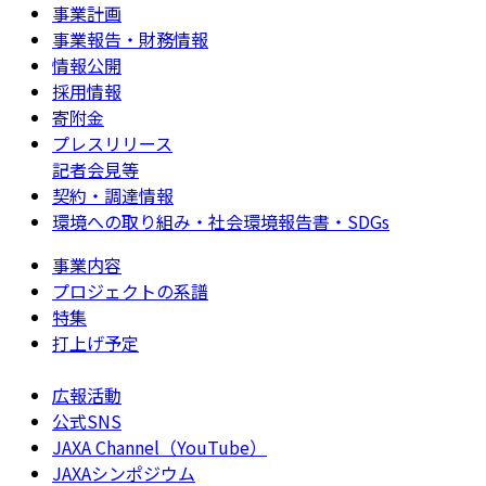
事業計画
事業報告・財務情報
情報公開
採用情報
寄附金
プレスリリース
記者会見等
契約・調達情報
環境への取り組み・社会環境報告書・SDGs
事業内容
プロジェクトの系譜
特集
打上げ予定
広報活動
公式SNS
JAXA Channel（YouTube）
JAXAシンポジウム