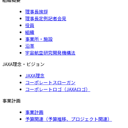
理事長挨拶
理事長定例記者会見
役員
組織
事業所・施設
沿革
宇宙航空研究開発機構法
JAXA理念・ビジョン
JAXA理念
コーポレートスローガン
コーポレートロゴ（JAXAロゴ）
事業計画
事業計画
予算関連（予算推移、プロジェクト関連）