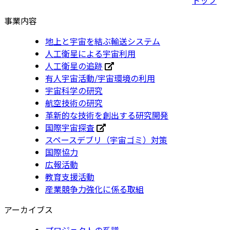
事業内容
地上と宇宙を結ぶ輸送システム
人工衛星による宇宙利用
人工衛星の追跡
有人宇宙活動/宇宙環境の利用
宇宙科学の研究
航空技術の研究
革新的な技術を創出する研究開発
国際宇宙探査
スペースデブリ（宇宙ゴミ）対策
国際協力
広報活動
教育支援活動
産業競争力強化に係る取組
アーカイブス
プロジェクトの系譜