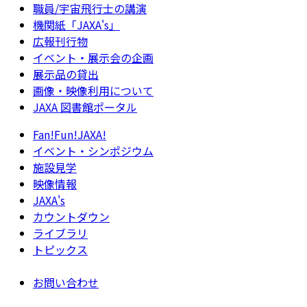
職員/宇宙飛行士の講演
機関紙「JAXA's」
広報刊行物
イベント・展示会の企画
展示品の貸出
画像・映像利用について
JAXA 図書館ポータル
Fan!Fun!JAXA!
イベント・シンポジウム
施設見学
映像情報
JAXA's
カウントダウン
ライブラリ
トピックス
お問い合わせ