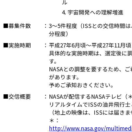
ル
4. 宇宙開発への理解増進
■募集件数
：
3～5件程度（ISSとの交信時間は
分程度）
■実施時期
：
平成27年6月頃～平成27年11月頃
具体的な実施時期は、選定後に
す。
NASAとの調整を要するため、
があります。
予めご承知おきください。
■交信概要
：
NASAが配信するNASAテレビ
リアルタイムでISSの油井飛行
（地上の映像は、ISSには届きま
＊：
http://www.nasa.gov/multimedi