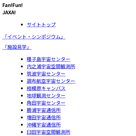
Fan!Fun!
JAXA!
サイトトップ
「イベント・シンポジウム」
「施設見学」
種子島宇宙センター
内之浦宇宙空間観測所
筑波宇宙センター
調布航空宇宙センター
相模原キャンパス
地球観測センター
角田宇宙センター
勝浦宇宙通信所
増田宇宙通信所
沖縄宇宙通信所
臼田宇宙空間観測所