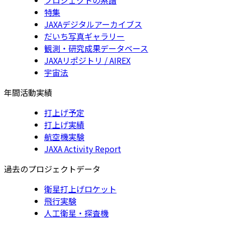
特集
JAXAデジタルアーカイブス
だいち写真ギャラリー
観測・研究成果データベース
JAXAリポジトリ / AIREX
宇宙法
年間活動実績
打上げ予定
打上げ実績
航空機実験
JAXA Activity Report
過去のプロジェクトデータ
衛星打上げロケット
飛行実験
人工衛星・探査機