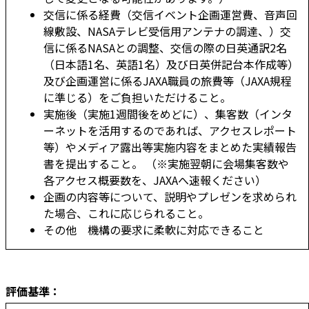
交信に係る経費（交信イベント企画運営費、音声回
線敷設、NASAテレビ受信用アンテナの調達、）交
信に係るNASAとの調整、交信の際の日英通訳2名
（日本語1名、英語1名）及び日英併記台本作成等）
及び企画運営に係るJAXA職員の旅費等（JAXA規程
に準じる）をご負担いただけること。
実施後（実施1週間後をめどに）、集客数（インタ
ーネットを活用するのであれば、アクセスレポート
等）やメディア露出等実施内容をまとめた実績報告
書を提出すること。 （※実施翌朝に会場集客数や
各アクセス概要数を、JAXAへ速報ください）
企画の内容等について、説明やプレゼンを求められ
た場合、これに応じられること。
その他 機構の要求に柔軟に対応できること
評価基準：