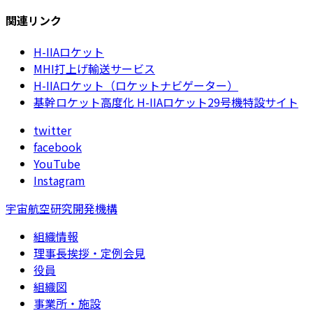
関連リンク
H-IIAロケット
MHI打上げ輸送サービス
H-IIAロケット（ロケットナビゲーター）
基幹ロケット高度化 H-IIAロケット29号機特設サイト
twitter
facebook
YouTube
Instagram
宇宙航空研究開発機構
組織情報
理事長挨拶・定例会見
役員
組織図
事業所・施設