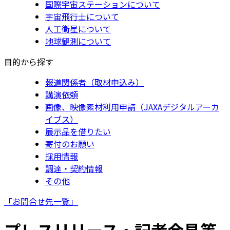
国際宇宙ステーションについて
宇宙飛行士について
人工衛星について
地球観測について
目的から探す
報道関係者（取材申込み）
講演依頼
画像、映像素材利用申請（JAXAデジタルアーカ
イブス）
展示品を借りたい
寄付のお願い
採用情報
調達・契約情報
その他
「お問合せ先一覧」