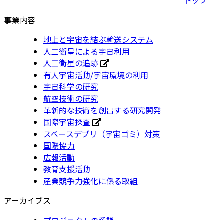
事業内容
地上と宇宙を結ぶ輸送システム
人工衛星による宇宙利用
人工衛星の追跡
有人宇宙活動/宇宙環境の利用
宇宙科学の研究
航空技術の研究
革新的な技術を創出する研究開発
国際宇宙探査
スペースデブリ（宇宙ゴミ）対策
国際協力
広報活動
教育支援活動
産業競争力強化に係る取組
アーカイブス
プロジェクトの系譜