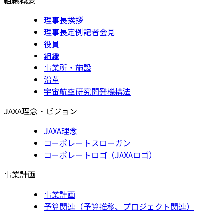
理事長挨拶
理事長定例記者会見
役員
組織
事業所・施設
沿革
宇宙航空研究開発機構法
JAXA理念・ビジョン
JAXA理念
コーポレートスローガン
コーポレートロゴ（JAXAロゴ）
事業計画
事業計画
予算関連（予算推移、プロジェクト関連）