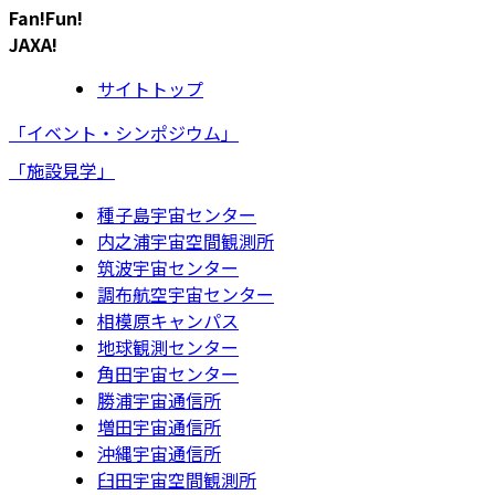
Fan!Fun!
JAXA!
サイトトップ
「イベント・シンポジウム」
「施設見学」
種子島宇宙センター
内之浦宇宙空間観測所
筑波宇宙センター
調布航空宇宙センター
相模原キャンパス
地球観測センター
角田宇宙センター
勝浦宇宙通信所
増田宇宙通信所
沖縄宇宙通信所
臼田宇宙空間観測所