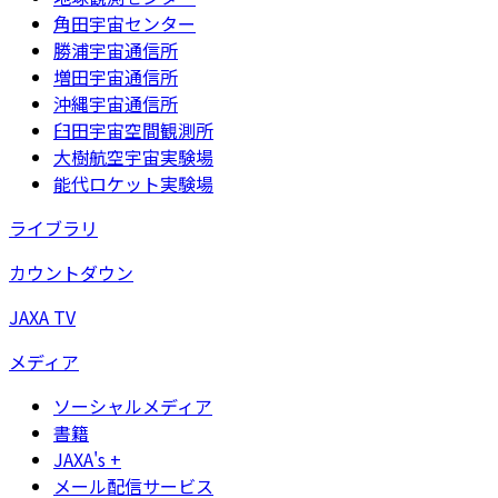
角田宇宙センター
勝浦宇宙通信所
増田宇宙通信所
沖縄宇宙通信所
臼田宇宙空間観測所
大樹航空宇宙実験場
能代ロケット実験場
ライブラリ
カウントダウン
JAXA TV
メディア
ソーシャルメディア
書籍
JAXA's +
メール配信サービス