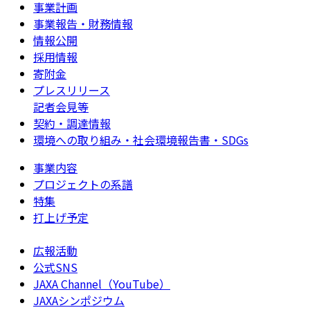
事業計画
事業報告・財務情報
情報公開
採用情報
寄附金
プレスリリース
記者会見等
契約・調達情報
環境への取り組み・社会環境報告書・SDGs
事業内容
プロジェクトの系譜
特集
打上げ予定
広報活動
公式SNS
JAXA Channel（YouTube）
JAXAシンポジウム