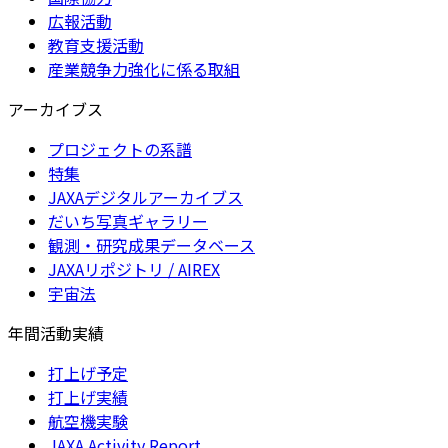
広報活動
教育支援活動
産業競争力強化に係る取組
アーカイブス
プロジェクトの系譜
特集
JAXAデジタルアーカイブス
だいち写真ギャラリー
観測・研究成果データベース
JAXAリポジトリ / AIREX
宇宙法
年間活動実績
打上げ予定
打上げ実績
航空機実験
JAXA Activity Report