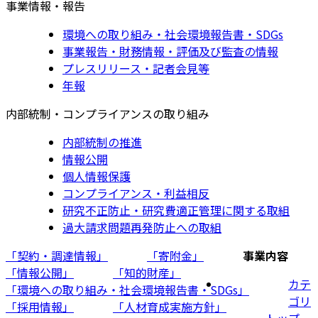
事業情報・報告
環境への取り組み・社会環境報告書・SDGs
事業報告・財務情報・評価及び監査の情報
プレスリリース・記者会見等
年報
内部統制・コンプライアンスの取り組み
内部統制の推進
情報公開
個人情報保護
コンプライアンス・利益相反
研究不正防止・研究費適正管理に関する取組
過大請求問題再発防止への取組
「契約・調達情報」
「寄附金」
事業内容
「情報公開」
「知的財産」
カテ
「環境への取り組み・社会環境報告書・SDGs」
ゴリ
「採用情報」
「人材育成実施方針」
トップ