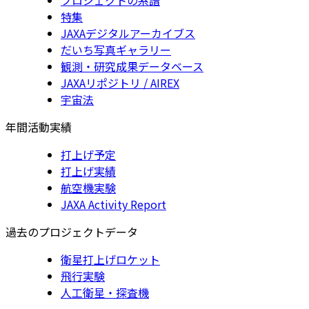
特集
JAXAデジタルアーカイブス
だいち写真ギャラリー
観測・研究成果データベース
JAXAリポジトリ / AIREX
宇宙法
年間活動実績
打上げ予定
打上げ実績
航空機実験
JAXA Activity Report
過去のプロジェクトデータ
衛星打上げロケット
飛行実験
人工衛星・探査機