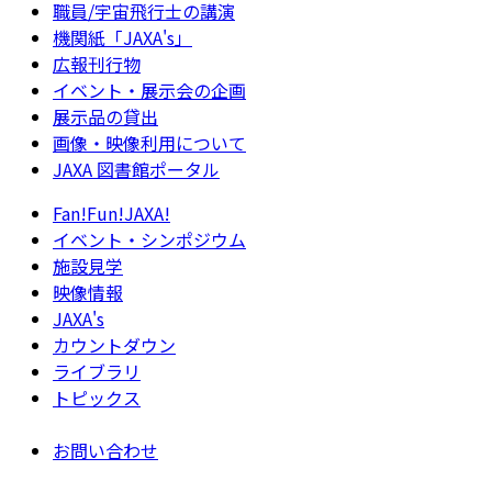
職員/宇宙飛行士の講演
機関紙「JAXA's」
広報刊行物
イベント・展示会の企画
展示品の貸出
画像・映像利用について
JAXA 図書館ポータル
Fan!Fun!JAXA!
イベント・シンポジウム
施設見学
映像情報
JAXA's
カウントダウン
ライブラリ
トピックス
お問い合わせ