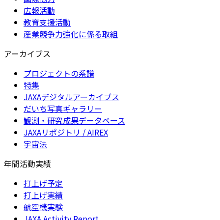
広報活動
教育支援活動
産業競争力強化に係る取組
アーカイブス
プロジェクトの系譜
特集
JAXAデジタルアーカイブス
だいち写真ギャラリー
観測・研究成果データベース
JAXAリポジトリ / AIREX
宇宙法
年間活動実績
打上げ予定
打上げ実績
航空機実験
JAXA Activity Report