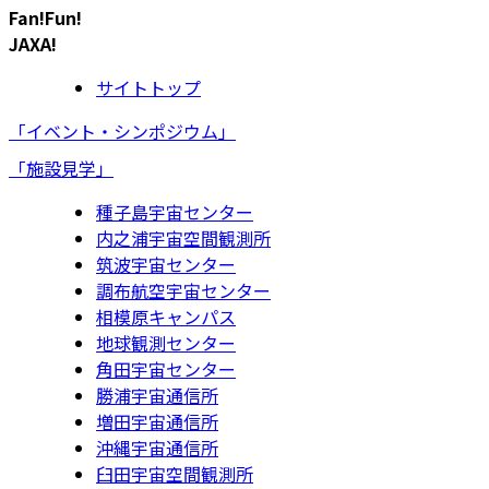
Fan!Fun!
JAXA!
サイトトップ
「イベント・シンポジウム」
「施設見学」
種子島宇宙センター
内之浦宇宙空間観測所
筑波宇宙センター
調布航空宇宙センター
相模原キャンパス
地球観測センター
角田宇宙センター
勝浦宇宙通信所
増田宇宙通信所
沖縄宇宙通信所
臼田宇宙空間観測所