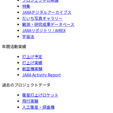
特集
JAXAデジタルアーカイブス
だいち写真ギャラリー
観測・研究成果データベース
JAXAリポジトリ / AIREX
宇宙法
年間活動実績
打上げ予定
打上げ実績
航空機実験
JAXA Activity Report
過去のプロジェクトデータ
衛星打上げロケット
飛行実験
人工衛星・探査機