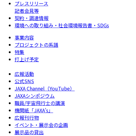
プレスリリース
記者会見等
契約・調達情報
環境への取り組み・社会環境報告書・SDGs
事業内容
プロジェクトの系譜
特集
打上げ予定
広報活動
公式SNS
JAXA Channel（YouTube）
JAXAシンポジウム
職員/宇宙飛行士の講演
機関紙「JAXA's」
広報刊行物
イベント・展示会の企画
展示品の貸出