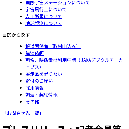
国際宇宙ステーションについて
宇宙飛行士について
人工衛星について
地球観測について
目的から探す
報道関係者（取材申込み）
講演依頼
画像、映像素材利用申請（JAXAデジタルアーカ
イブス）
展示品を借りたい
寄付のお願い
採用情報
調達・契約情報
その他
「お問合せ先一覧」