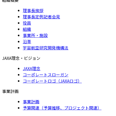
理事長挨拶
理事長定例記者会見
役員
組織
事業所・施設
沿革
宇宙航空研究開発機構法
JAXA理念・ビジョン
JAXA理念
コーポレートスローガン
コーポレートロゴ（JAXAロゴ）
事業計画
事業計画
予算関連（予算推移、プロジェクト関連）