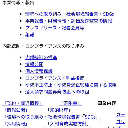
事業情報・報告
環境への取り組み・社会環境報告書・SDGs
事業報告・財務情報・評価及び監査の情報
プレスリリース・記者会見等
年報
内部統制・コンプライアンスの取り組み
内部統制の推進
情報公開
個人情報保護
コンプライアンス・利益相反
研究不正防止・研究費適正管理に関する取組
過大請求問題再発防止への取組
「契約・調達情報」
「寄附金」
事業内容
「情報公開」
「知的財産」
カテ
「環境への取り組み・社会環境報告書・SDGs」
ゴリ
「採用情報」
「人材育成実施方針」
トップ