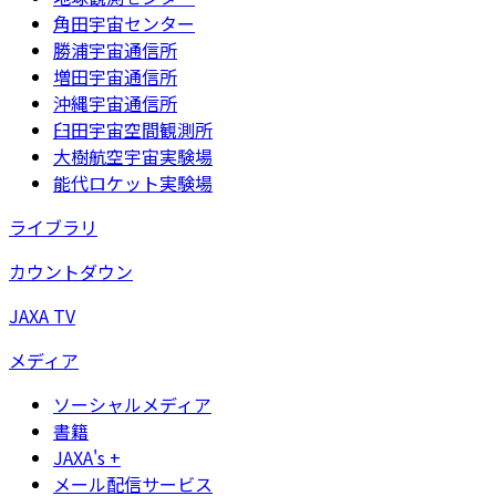
角田宇宙センター
勝浦宇宙通信所
増田宇宙通信所
沖縄宇宙通信所
臼田宇宙空間観測所
大樹航空宇宙実験場
能代ロケット実験場
ライブラリ
カウントダウン
JAXA TV
メディア
ソーシャルメディア
書籍
JAXA's +
メール配信サービス