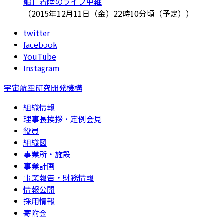
船」着陸のライブ中継
（2015年12月11日（金）22時10分頃（予定））
twitter
facebook
YouTube
Instagram
宇宙航空研究開発機構
組織情報
理事長挨拶・定例会見
役員
組織図
事業所・施設
事業計画
事業報告・財務情報
情報公開
採用情報
寄附金