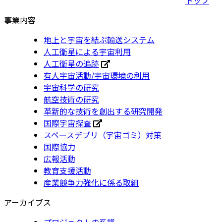
事業内容
地上と宇宙を結ぶ輸送システム
人工衛星による宇宙利用
人工衛星の追跡
有人宇宙活動/宇宙環境の利用
宇宙科学の研究
航空技術の研究
革新的な技術を創出する研究開発
国際宇宙探査
スペースデブリ（宇宙ゴミ）対策
国際協力
広報活動
教育支援活動
産業競争力強化に係る取組
アーカイブス
プロジェクトの系譜