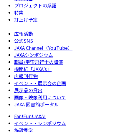
プロジェクトの系譜
特集
打上げ予定
広報活動
公式SNS
JAXA Channel（YouTube）
JAXAシンポジウム
職員/宇宙飛行士の講演
機関紙「JAXA's」
広報刊行物
イベント・展示会の企画
展示品の貸出
画像・映像利用について
JAXA 図書館ポータル
Fan!Fun!JAXA!
イベント・シンポジウム
施設見学