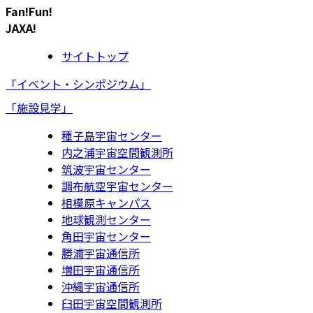
Fan!Fun!
JAXA!
サイトトップ
「イベント・シンポジウム」
「施設見学」
種子島宇宙センター
内之浦宇宙空間観測所
筑波宇宙センター
調布航空宇宙センター
相模原キャンパス
地球観測センター
角田宇宙センター
勝浦宇宙通信所
増田宇宙通信所
沖縄宇宙通信所
臼田宇宙空間観測所