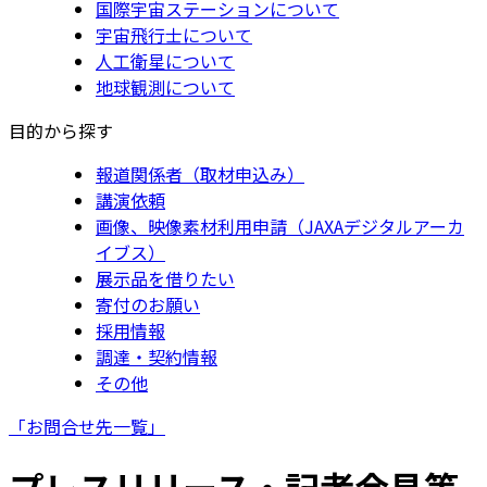
国際宇宙ステーションについて
宇宙飛行士について
人工衛星について
地球観測について
目的から探す
報道関係者（取材申込み）
講演依頼
画像、映像素材利用申請（JAXAデジタルアーカ
イブス）
展示品を借りたい
寄付のお願い
採用情報
調達・契約情報
その他
「お問合せ先一覧」