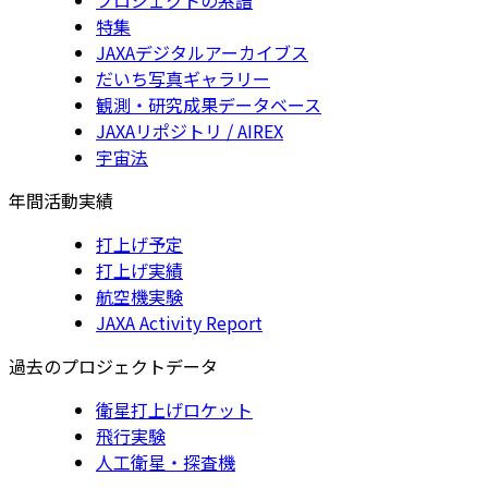
特集
JAXAデジタルアーカイブス
だいち写真ギャラリー
観測・研究成果データベース
JAXAリポジトリ / AIREX
宇宙法
年間活動実績
打上げ予定
打上げ実績
航空機実験
JAXA Activity Report
過去のプロジェクトデータ
衛星打上げロケット
飛行実験
人工衛星・探査機