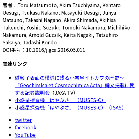
著者：Toru Matsumoto, Akira Tsuchiyama, Kentaro
Uesugi, Tsukasa Nakano, Masayuki Uesugi, Junya
Matsuno, Takashi Nagano, Akira Shimada, Akihisa
Takeuchi, Yoshio Suzuki, Tomoki Nakamura, Michihiko
Nakamura, Arnold Gucsik, Keita Nagaki, Tatsuhiro
Sakaiya, Tadashi Kondo
DOI番号：10.1016/j.gca.2016.05.011
関連リンク
微粒子表面の模様に残る小惑星イトカワの歴史～
「Geochimica et Cosmochimica Acta」論文掲載に関
する記者説明会
（JAXA TV）
小惑星探査機「はやぶさ」（MUSES-C）
小惑星探査機「はやぶさ」（MUSES-C）（ISAS）
twitter
facebook
YouTube