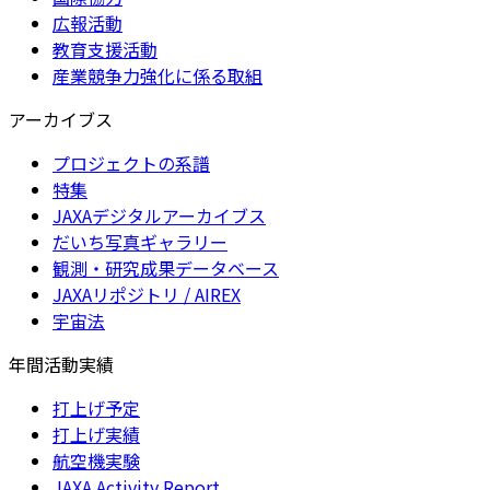
広報活動
教育支援活動
産業競争力強化に係る取組
アーカイブス
プロジェクトの系譜
特集
JAXAデジタルアーカイブス
だいち写真ギャラリー
観測・研究成果データベース
JAXAリポジトリ / AIREX
宇宙法
年間活動実績
打上げ予定
打上げ実績
航空機実験
JAXA Activity Report