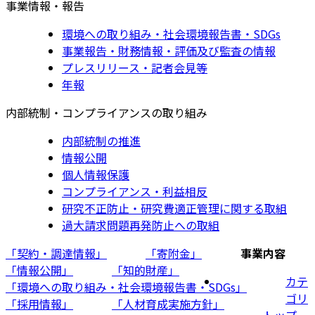
事業情報・報告
環境への取り組み・社会環境報告書・SDGs
事業報告・財務情報・評価及び監査の情報
プレスリリース・記者会見等
年報
内部統制・コンプライアンスの取り組み
内部統制の推進
情報公開
個人情報保護
コンプライアンス・利益相反
研究不正防止・研究費適正管理に関する取組
過大請求問題再発防止への取組
「契約・調達情報」
「寄附金」
事業内容
「情報公開」
「知的財産」
カテ
「環境への取り組み・社会環境報告書・SDGs」
ゴリ
「採用情報」
「人材育成実施方針」
トップ