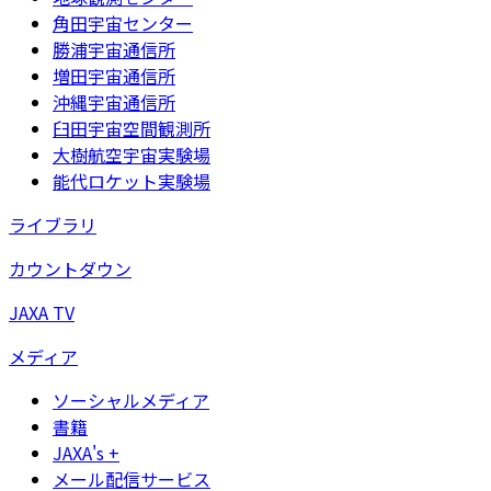
角田宇宙センター
勝浦宇宙通信所
増田宇宙通信所
沖縄宇宙通信所
臼田宇宙空間観測所
大樹航空宇宙実験場
能代ロケット実験場
ライブラリ
カウントダウン
JAXA TV
メディア
ソーシャルメディア
書籍
JAXA's +
メール配信サービス