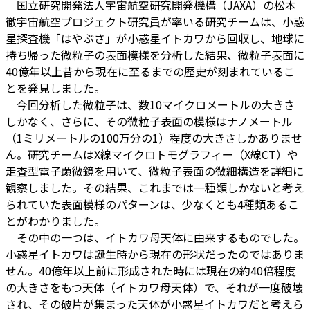
国立研究開発法人宇宙航空研究開発機構（JAXA）の松本
徹宇宙航空プロジェクト研究員が率いる研究チームは、小惑
星探査機「はやぶさ」が小惑星イトカワから回収し、地球に
持ち帰った微粒子の表面模様を分析した結果、微粒子表面に
40億年以上昔から現在に至るまでの歴史が刻まれているこ
とを発見しました。
今回分析した微粒子は、数10マイクロメートルの大きさ
しかなく、さらに、その微粒子表面の模様はナノメートル
（1ミリメートルの100万分の1）程度の大きさしかありませ
ん。研究チームはX線マイクロトモグラフィー（X線CT）や
走査型電子顕微鏡を用いて、微粒子表面の微細構造を詳細に
観察しました。その結果、これまでは一種類しかないと考え
られていた表面模様のパターンは、少なくとも4種類あるこ
とがわかりました。
その中の一つは、イトカワ母天体に由来するものでした。
小惑星イトカワは誕生時から現在の形状だったのではありま
せん。40億年以上前に形成された時には現在の約40倍程度
の大きさをもつ天体（イトカワ母天体）で、それが一度破壊
され、その破片が集まった天体が小惑星イトカワだと考えら