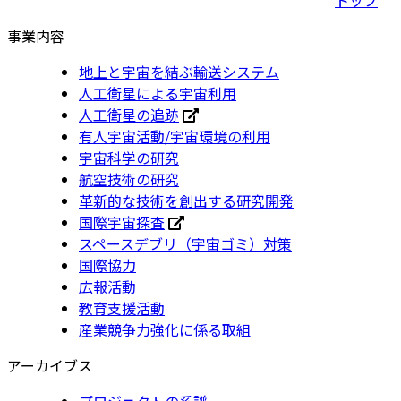
事業内容
地上と宇宙を結ぶ輸送システム
人工衛星による宇宙利用
人工衛星の追跡
有人宇宙活動/宇宙環境の利用
宇宙科学の研究
航空技術の研究
革新的な技術を創出する研究開発
国際宇宙探査
スペースデブリ（宇宙ゴミ）対策
国際協力
広報活動
教育支援活動
産業競争力強化に係る取組
アーカイブス
プロジェクトの系譜