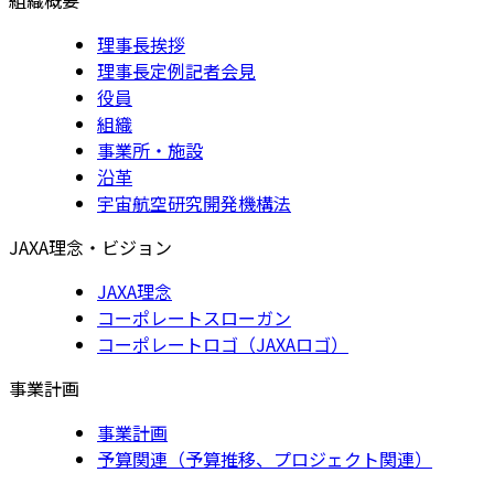
理事長挨拶
理事長定例記者会見
役員
組織
事業所・施設
沿革
宇宙航空研究開発機構法
JAXA理念・ビジョン
JAXA理念
コーポレートスローガン
コーポレートロゴ（JAXAロゴ）
事業計画
事業計画
予算関連（予算推移、プロジェクト関連）